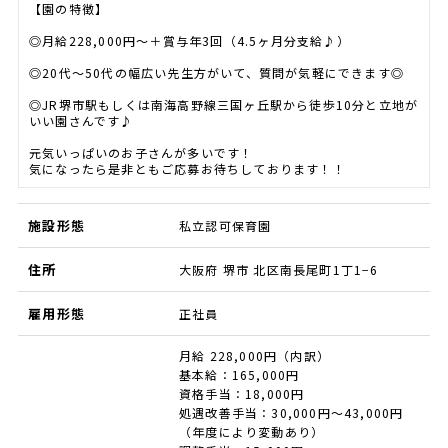
【園の特徴】
◎月給228,000円～＋賞与年3回（4.5ヶ月分支給♪）
◎20代～50代の幅広い先生方がいて、質問が気軽にできます◎
◎JR堺市駅もしくは南海高野線三国ヶ丘駅から徒歩10分と立地が
いい園さんです♪
元気いっぱいのお子さんが多いです！
気になったら是非ともご応募お待ちしております！！
施設形態
私立認可保育園
住所
大阪府 堺市 北区南長尾町1丁1−6
雇用形態
正社員
月給 228,000円（内訳）
基本給：165,000円
資格手当：18,000円
処遇改善手当：30,000円〜43,000円
（年度により変動あり）