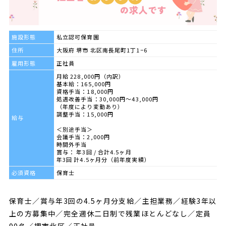
施設形態
私立認可保育園
住所
大阪府 堺市 北区南長尾町1丁1−6
雇用形態
正社員
月給 228,000円（内訳）
基本給：165,000円
資格手当：18,000円
処遇改善手当：30,000円〜43,000円
（年度により変動あり）
調整手当：15,000円
給与
＜別途手当＞
会議手当：2,000円
時間外手当
賞与： 年3回 / 合計4.5ヶ月
年3回 計4.5ヶ月分（前年度実績）
必須資格
保育士
保育士／賞与年3回の4.5ヶ月分支給／主担業務／経験3年以
上の方募集中／完全週休二日制で残業ほとんどなし／定員