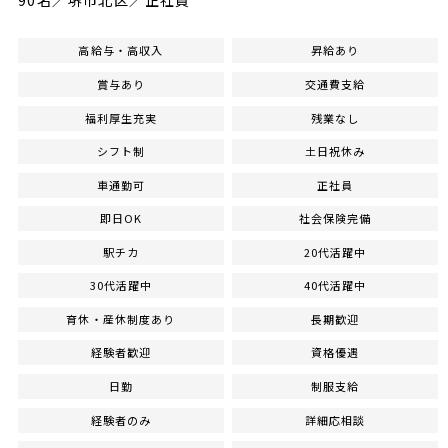
90名／堺市北区／正社員
高給与・高収入
昇給あり
賞与あり
交通費支給
福利厚生充実
残業なし
シフト制
土日祝休み
車通勤可
正社員
即日OK
社会保険完備
駅チカ
20代活躍中
30代活躍中
40代活躍中
育休・産休制度あり
長期歓迎
経験者歓迎
資格優遇
日勤
制服支給
経験者のみ
詳細応相談