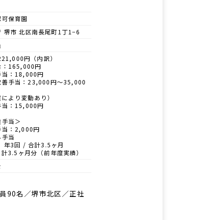
認可保育園
 堺市 北区南長尾町1丁1−6
員
221,000円（内訳）
：165,000円
当：18,000円
善手当：23,000円〜35,000
度により変動あり）
当：15,000円
途手当＞
当：2,000円
外手当
 年3回 / 合計3.5ヶ月
 計3.5ヶ月分（前年度実績）
士
員90名／堺市北区／正社