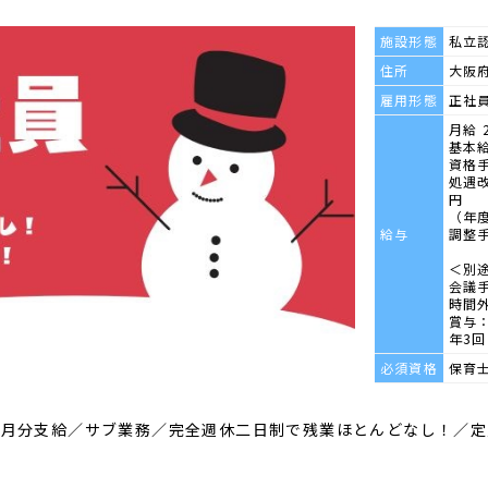
施設形態
私立
住所
大阪府
雇用形態
正社
月給 
基本給
資格手
処遇改
円
（年
給与
調整手
＜別
会議手
時間
賞与：
年3回
必須資格
保育
5ヶ月分支給／サブ業務／完全週休二日制で残業ほとんどなし！／定