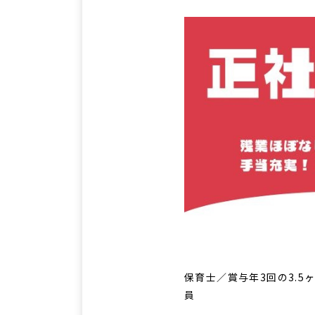
保育士／賞与年3回の3.
員