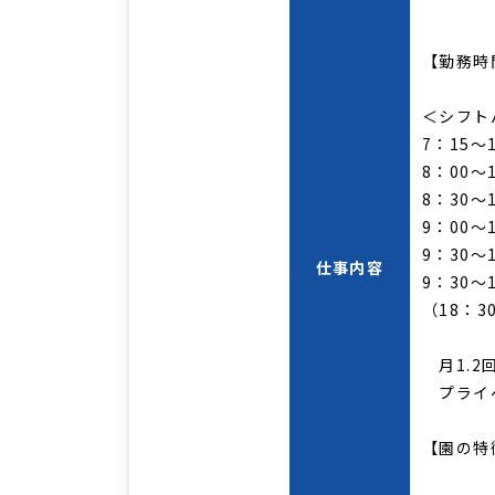
【勤務時
＜シフト
7：15～
8：00～
8：30～
9：00～
9：30～
仕事内容
9：30～
（18：
月1.2
プライベ
【園の特