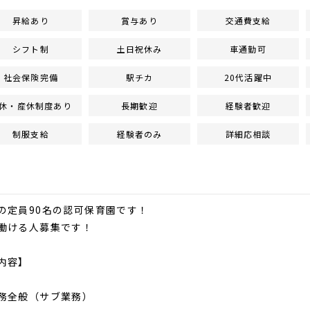
昇給あり
賞与あり
交通費支給
シフト制
土日祝休み
車通勤可
社会保険完備
駅チカ
20代活躍中
休・産休制度あり
長期歓迎
経験者歓迎
制服支給
経験者のみ
詳細応相談
の定員90名の認可保育園です！
働ける人募集です！
内容】
務全般（サブ業務）