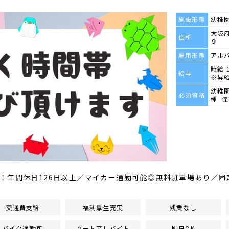
施設形態
幼稚
大阪府
住所
９
雇用形態
アル
時給 
給与
※昇
幼稚
必須資格
種 
！年間休日126日以上／マイカー通勤可能◎無料駐車場あり／固
交通費支給
福利厚生充実
残業なし
バイク通勤可
パートアルバイト
即日OK