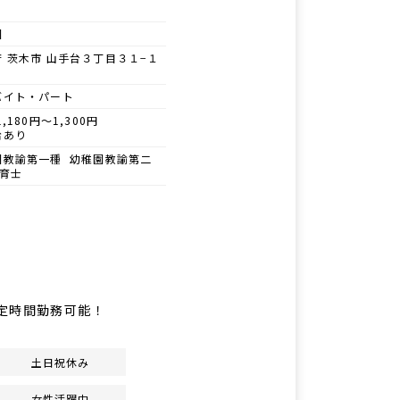
園
 茨木市 山手台３丁目３１−１
バイト・パート
1,180円～1,300円
給あり
園教諭第一種 幼稚園教諭第二
保育士
定時間勤務可能！
土日祝休み
女性活躍中