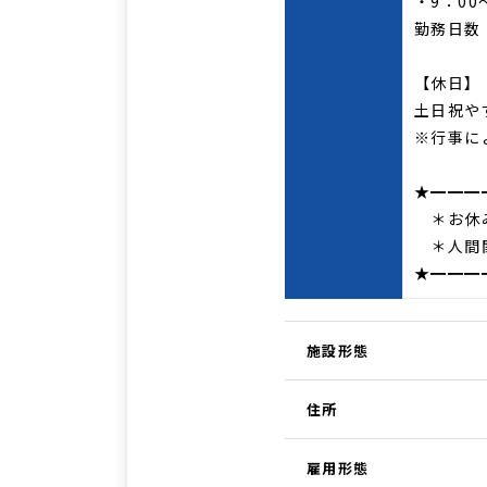
・9：00
勤務日数
【休日】
土日祝や
※行事に
★━━━
＊お休み
＊人間関
★━━━
施設形態
住所
雇用形態