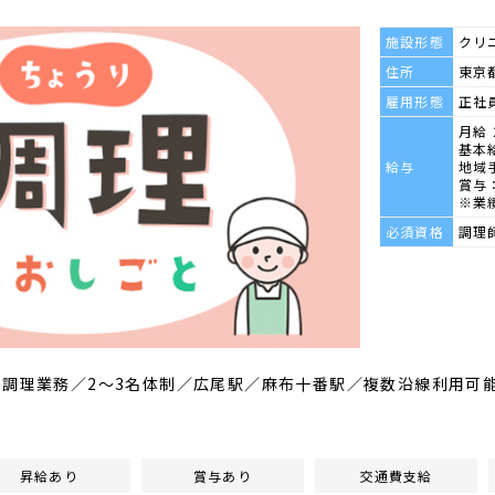
施設形態
クリ
住所
東京都
雇用形態
正社
月給 
基本給
給与
地域手
賞与：
※業
必須資格
調理
の調理業務／2～3名体制／広尾駅／麻布十番駅／複数沿線利用可
昇給あり
賞与あり
交通費支給