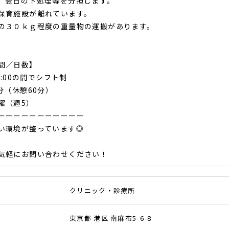
、翌日の下処理等を分担します。
保育施設が離れています。
の３０ｋｇ程度の重量物の運搬があります。
間／日数】
17:00の間でシフト制
分（休憩60分）
曜（週5）
ーーーーーーーーーーー
い環境が整っています◎
気軽にお問い合わせください！
クリニック・診療所
東京都 港区 南麻布5-6-8