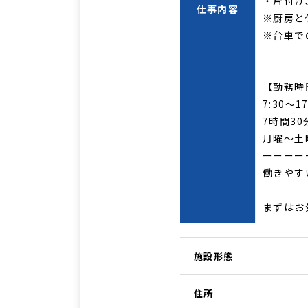
・片付け
仕事内容
※厨房と
※台車で
【勤務時
7:30～
7時間30
月曜～土
ーーーー
働きやす
まずはお
施設形態
住所