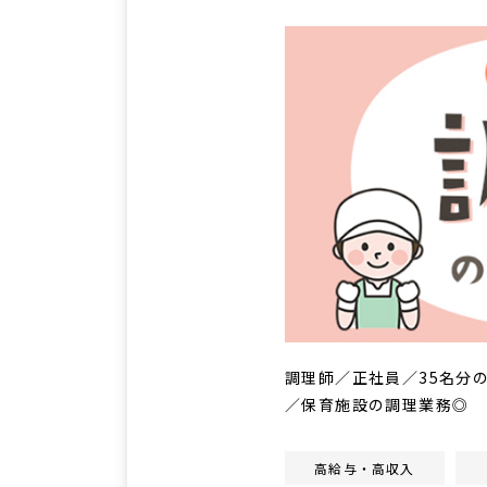
調理師／正社員／35名分
／保育施設の調理業務◎
高給与・高収入