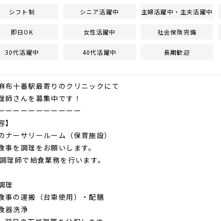
シフト制
シニア活躍中
主婦活躍中・主夫活躍中
即日OK
女性活躍中
社会保険完備
30代活躍中
40代活躍中
長期歓迎
麻布十番駅最寄りのクリニックにて
理師さんを募集中です！
ーーーーーーーーーーー
容】
のナーサリールーム（保育施設）
食事を調理をお願いします。
の調理師で給食業務を行います。
調理
食事の運搬（台車使用）・配膳
食器洗浄