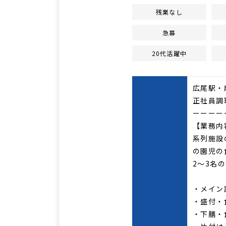
残業なし
急募
20代活躍中
広尾駅・
正社員調
ーーーー
【業務内
系列施設
の園児の
2～3名
・メイン
・盛付・
・下膳・