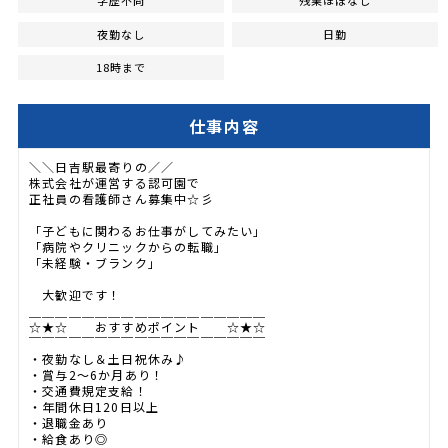
学歴不問
残業ほぼなし
夜勤なし
日勤
18時まで
仕事内容
＼＼日吉駅最寄りの／／
株式会社が運営する認可園で
正社員の看護師さん募集中☆彡
「子どもに関わるお仕事がしてみたい」
「病院やクリニックからの転職」
「未経験・ブランク」
大歓迎です！
＿＿＿＿＿＿＿＿＿＿＿＿＿＿＿＿＿＿
☆★☆ おすすめポイント ☆★☆
￣￣￣￣￣￣￣￣￣￣￣￣￣￣￣￣￣￣
・夜勤なし＆土日祝休み♪
・賞与2～6か月あり！
・交通費規定支給！
・年間休日120日以上
・退職金あり
・給食あり◎