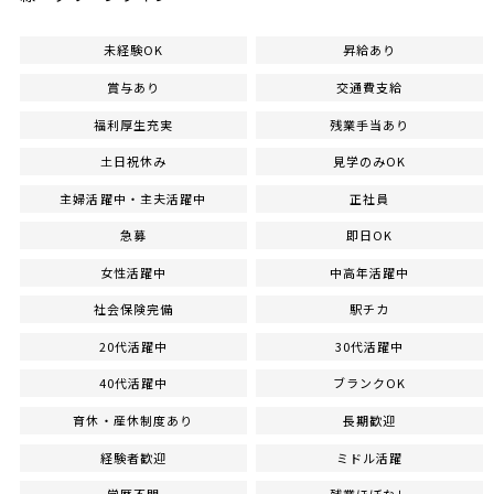
未経験OK
昇給あり
賞与あり
交通費支給
福利厚生充実
残業手当あり
土日祝休み
見学のみOK
主婦活躍中・主夫活躍中
正社員
急募
即日OK
女性活躍中
中高年活躍中
社会保険完備
駅チカ
20代活躍中
30代活躍中
40代活躍中
ブランクOK
育休・産休制度あり
長期歓迎
経験者歓迎
ミドル活躍