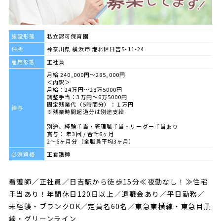
施設形態
私立認可保育園
住所
神奈川県 横浜市 港北区日吉5-11-24
雇用形態
正社員
月給 240,000円～285,000円
＜内訳＞
月給：24万円～28万5000円
調整手当：3万円～6万5000円
固定残業代（5時間分）：１万円
給与
※残業時間超過分は別途支給
別途、経験手当・管理職手当・リーダー手当あり
賞与： 年3回 / 合計6ヶ月
2～6ヶ月分（全職員平均3ヶ月）
必須資格
正看護師
看護師／正社員／日吉駅から徒歩15分≪夜勤なし！≫住宅
手当あり！年間休日120日以上／退職金あり／平日勤務／
未経験・ブランクOK／定員名60名／東急東横線・東急目黒
線・グリーンライン