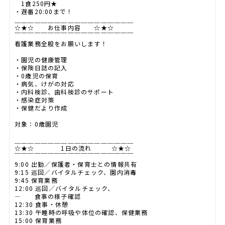
1食250円★
・遅番20:00まで！
＿＿＿＿＿＿＿＿＿＿＿＿＿＿＿＿＿＿
☆★☆ お仕事内容 ☆★☆
￣￣￣￣￣￣￣￣￣￣￣￣￣￣￣￣￣￣
看護業務全般をお願いします！
・園児の健康管理
・保険日誌の記入
・0歳児の保育
・病気、けがの対応
・内科検診、歯科検診のサポート
・感染症対策
・保健だより作成
対象：0歳園児
＿＿＿＿＿＿＿＿＿＿＿＿＿＿＿＿＿＿
☆★☆ 1日の流れ ☆★☆
￣￣￣￣￣￣￣￣￣￣￣￣￣￣￣￣￣￣
9:00 出勤／保護者・保育士との情報共有
9:15 巡回／バイタルチェック、園内消毒
9:45 保育業務
12:00 巡回／バイタルチェック、
― 食事の様子確認
12:30 食事・休憩
13:30 午睡時の呼吸や体位の確認、保健業務
15:00 保育業務