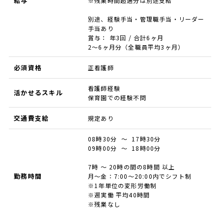
給与
※残業時間超過分は別途支給
別途、経験手当・管理職手当・リーダー
手当あり
賞与： 年3回 / 合計6ヶ月
2～6ヶ月分（全職員平均3ヶ月）
必須資格
正看護師
看護師経験
活かせるスキル
保育園での経験不問
交通費支給
規定あり
08時30分 ～ 17時30分
09時00分 ～ 18時00分
7時 ～ 20時の間の8時間 以上
勤務時間
月～金：7:00～20:00内でシフト制
※1年単位の変形労働制
※週実働 平均40時間
※残業なし