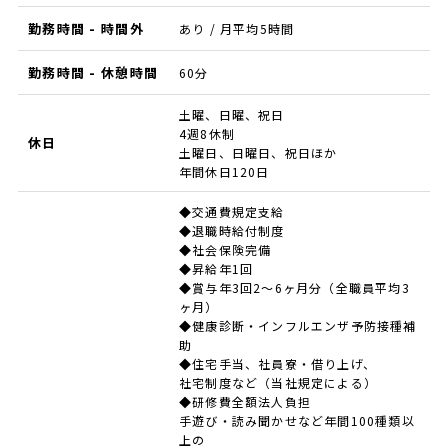
勤務時間 - 時間外
あり / 月平均5時間
勤務時間 - 休憩時間
60分
土曜、日曜、祝日
4週8休制
休日
土曜日、日曜日、祝日ほか
年間休日120日
◆交通費規定支給
◆退職時給付制度
◆社会保険完備
◆昇給年1回
◆賞与年3回2～6ヶ月分（全職員平均3
ヶ月）
◆健康診断・インフルエンザ予防接種補
助
◆住宅手当、社員寮・借り上げ、
社宅制度など（当社規定による）
◆研修費全額法人負担
手遊び・読み聞かせなど年間100種類以
上の