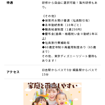
待遇
研修から自由に選択可能！海外研修もあ
り。
《その他》
◆保育所お預け優遇（社員割引有）
◆永年勤続表彰（10年ごと）
◆職員給食制度（1食250円）
◆慶弔金(香典・結婚祝い金※勤続1年以
上)
◆社員旅行費補助有
◆60歳定年制※再雇用制度あり（65歳
まで）
その他、東京ディズニーリゾート優待も
あります！
日吉駅からバスで5分 綱島駅からバスで
アクセス
15分