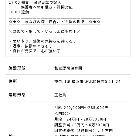
17:00 報告／保健日誌の記入
― 保護者への引継ぎ・質問対応
18:00 退勤
＿＿＿＿＿＿＿＿＿＿＿＿＿＿＿＿＿＿＿＿＿＿＿
☆★☆ まなびの森 日吉こども園の理念 ☆★☆
￣￣￣￣￣￣￣￣￣￣￣￣￣￣￣￣￣￣￣￣￣￣￣
＼ほめて・諭して・いっしょに歩む！／
・思いやり、感謝の気持ちを持てる子
・返事、挨拶のできる子
・身体が元気で、心が強い子
施設形態
私立認可保育園
住所
神奈川県 横浜市 港北区日吉5-11-24
雇用形態
正社員
月給 240,000円～285,000円
＜内訳＞
月給：24万円～28万5000円
調整手当：3万円～6万5000円
固定残業代（5時間分）：１万円