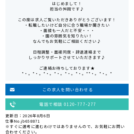
はじめまして！
担当の舛岡です♪
この度は求人ご覧いただきありがとうございます！
・転職したいけど自分に合う職場か聞きたい
・面接も一人だと不安・・・
・園の雰囲気を知りたい！
なんでもお気軽にご相談ください♪
日程調整・面接同席・辞退連絡まで
しっかりサポートさせていただきます♪
ご連絡お待ちしております★
*・。*・。*・。*・。*・。*・。**・。*・。*
この求人を問い合わせる
電話で相談 0120-777-277
更新日：2026年8月6日
仕事No.jb658871
※すぐに選考に進むわけではありませんので、お気軽にお問い
合わせください。