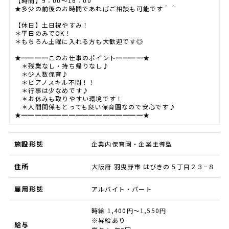
【時間】9：00～16：00
★多少の前後のお時間であればご相談も可能です＾＾
【休日】土日祝やすみ！
＊平日のみでOK！
＊もちろん土曜に入れる方も大歓迎です◎
★━━━━このお仕事のポイント━━━━★
＊残業なし・持ち帰りなし♪
＊少人数保育♪
＊ピアノスキル不問！！
＊行事は少なめです♪
＊お休みも取りやすい環境です！
＊人間関係もとっても良い保育園なので安心です♪
★━━━━━━━━━━━━━━━━━━★
施設形態
企業内保育園・企業主導型
住所
大阪府 羽曳野市 はびきの５丁目２３−８
雇用形態
アルバイト・パート
時給 1,400円～1,550円
※昇給あり
給与