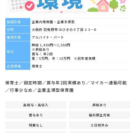
施設形態
企業内保育園・企業主導型
住所
大阪府 羽曳野市 はびきの５丁目２３−８
雇用形態
アルバイト・パート
時給 1,400円～1,550円
※昇給あり
給与
賞与： 年2回
夏：5万円、冬：10万円 ※前年度実績
必須資格
保育士
保育士／固定時間／賞与年2回実績あり／マイカー通勤可能
／行事少なめ／企業主導型保育園
高給与・高収入
昇給あり
賞与あり
福利厚生充実
残業なし
土日祝休み