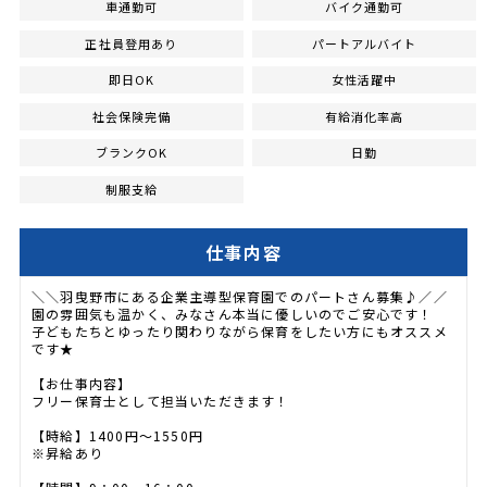
車通勤可
バイク通勤可
正社員登用あり
パートアルバイト
即日OK
女性活躍中
社会保険完備
有給消化率高
ブランクOK
日勤
制服支給
仕事内容
＼＼羽曳野市にある企業主導型保育園でのパートさん募集♪／／
園の雰囲気も温かく、みなさん本当に優しいのでご安心です！
子どもたちとゆったり関わりながら保育をしたい方にもオススメ
です★
【お仕事内容】
フリー保育士として担当いただきます！
【時給】1400円～1550円
※昇給あり