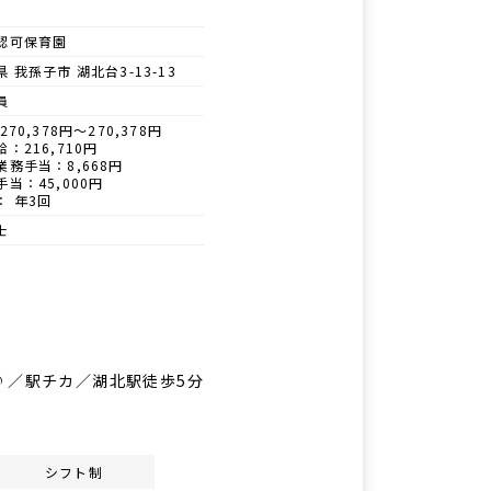
認可保育園
 我孫子市 湖北台3-13-13
員
270,378円～270,378円
：216,710円
業務手当：8,668円
手当：45,000円
： 年3回
士
♪／駅チカ／湖北駅徒歩5分
シフト制