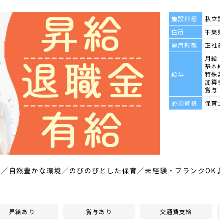
施設形態
私立
住所
千葉県
雇用形態
正社
月給 
基本給
給与
特殊
加算
賞与
必須資格
保育
名／自然豊かな環境／のびのびとした保育／未経験・ブランクOK
昇給あり
賞与あり
交通費支給