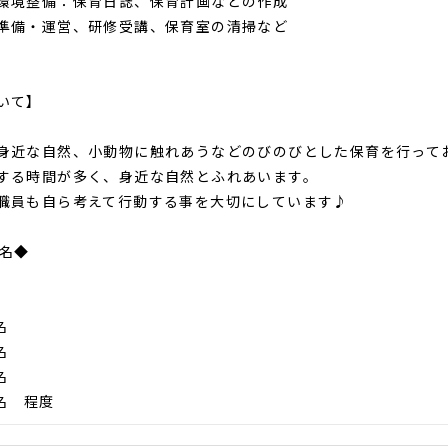
環境整備：保育日誌、保育計画などの作成
備・運営、研修受講、保育室の清掃など
いて】
身近な自然、小動物に触れあうなどのびのびとした保育を行って
する時間が多く、身近な自然とふれあいます。
職員も自ら考えて行動する事を大切にしています♪
0名◆
名
名
名
2名 程度