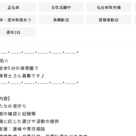
正社員
女性活躍中
社会保険完備
休・産休制度あり
長期歓迎
経験者歓迎
週休2日
----*-----*-----*-----*-----*-----*
名☆
歩5分の保育園で
保育士さん募集です♪
----*-----*-----*-----*-----*-----*
内容】
たちの見守り
態の確認と記録等
階に応じた遊びや活動の提供
支援：連絡や育児相談