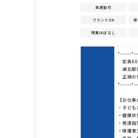
車通勤可
ブランクOK
育
残業ほぼなし
*-----*-
定員60
湖北駅徒
正規の
*-----*-
【お仕事
・子ども
・健康状
・発達段
・保護者