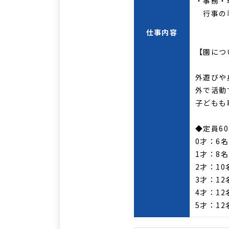
・事務・
行事の準
仕事内容
【園につ
外遊びや
外で活動
子どもも
◆定員6
0才：6名
1才：8名
2才：10
3才：12
4才：12
5才：1