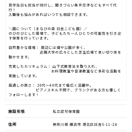
見学当日も担当が同行し、聞きづらい条件交渉などもすべて代
行！
入職後も悩みがあればいつでも相談できます。
＼園について（まなびの森 日吉こども園）／
のびのびとした環境で、子どもたち一人ひとりの可能性を引き出
す保育を行っています。
自然豊かな環境： 周辺には畑や公園が多く、
近隣大学の広々とした芝生広場で思い切り体を
動かせます。
充実したカリキュラム： 山下式教育法を取り入れ、
お料理教室や音楽教室など多彩な活動を
実施しています。
風通しの良さ： 20代〜60代まで幅広く活躍中。
ピアノスキル不問で、ブランクがある方も優しく
フォローします！
施設形態
私立認可保育園
住所
神奈川県 横浜市 港北区日吉5-11-24