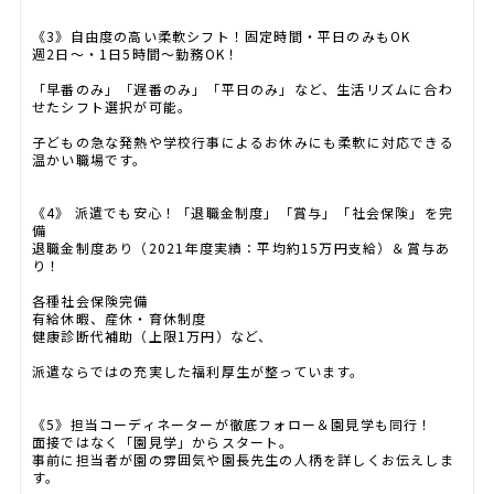
《3》自由度の高い柔軟シフト！固定時間・平日のみもOK
週2日〜・1日5時間〜勤務OK！
「早番のみ」「遅番のみ」「平日のみ」など、生活リズムに合わ
せたシフト選択が可能。
子どもの急な発熱や学校行事によるお休みにも柔軟に対応できる
温かい職場です。
《4》 派遣でも安心！「退職金制度」「賞与」「社会保険」を完
備
退職金制度あり（2021年度実績：平均約15万円支給）＆賞与あ
り！
各種社会保険完備
有給休暇、産休・育休制度
健康診断代補助（上限1万円）など、
派遣ならではの充実した福利厚生が整っています。
《5》担当コーディネーターが徹底フォロー＆園見学も同行！
面接ではなく「園見学」からスタート。
事前に担当者が園の雰囲気や園長先生の人柄を詳しくお伝えしま
す。