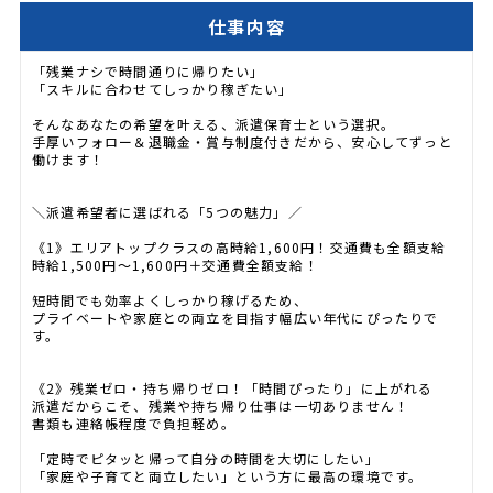
仕事内容
「残業ナシで時間通りに帰りたい」
「スキルに合わせてしっかり稼ぎたい」
そんなあなたの希望を叶える、派遣保育士という選択。
手厚いフォロー＆退職金・賞与制度付きだから、安心してずっと
働けます！
＼派遣希望者に選ばれる「5つの魅力」／
《1》エリアトップクラスの高時給1,600円！交通費も全額支給
時給1,500円〜1,600円＋交通費全額支給！
短時間でも効率よくしっかり稼げるため、
プライベートや家庭との両立を目指す幅広い年代にぴったりで
す。
《2》残業ゼロ・持ち帰りゼロ！「時間ぴったり」に上がれる
派遣だからこそ、残業や持ち帰り仕事は一切ありません！
書類も連絡帳程度で負担軽め。
「定時でピタッと帰って自分の時間を大切にしたい」
「家庭や子育てと両立したい」という方に最高の環境です。