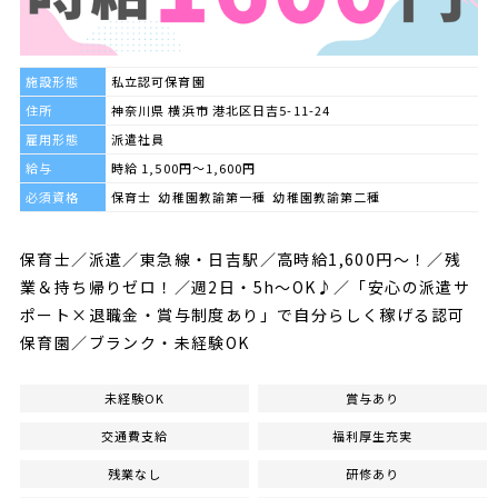
施設形態
私立認可保育園
住所
神奈川県 横浜市 港北区日吉5-11-24
雇用形態
派遣社員
給与
時給 1,500円～1,600円
必須資格
保育士 幼稚園教諭第一種 幼稚園教諭第二種
保育士／派遣／東急線・日吉駅／高時給1,600円～！／残
業＆持ち帰りゼロ！／週2日・5h〜OK♪／「安心の派遣サ
ポート×退職金・賞与制度あり」で自分らしく稼げる認可
保育園／ブランク・未経験OK
未経験OK
賞与あり
交通費支給
福利厚生充実
残業なし
研修あり