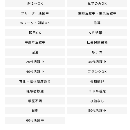
週２～OK
見学のみOK
フリーター活躍中
主婦活躍中・主夫活躍中
Wワーク・副業OK
急募
即日OK
女性活躍中
中高年活躍中
社会保険完備
派遣
駅チカ
20代活躍中
30代活躍中
40代活躍中
ブランクOK
育休・産休制度あり
長期歓迎
経験者歓迎
ミドル活躍
学歴不問
夜勤なし
日勤
50代活躍中
60代活躍中