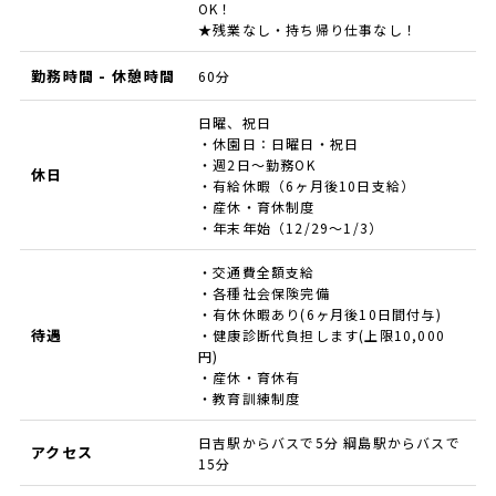
OK！
★残業なし・持ち帰り仕事なし！
勤務時間 - 休憩時間
60分
日曜、祝日
・休園日：日曜日・祝日
・週2日〜勤務OK
休日
・有給休暇（6ヶ月後10日支給）
・産休・育休制度
・年末年始（12/29〜1/3）
・交通費全額支給
・各種社会保険完備
・有休休暇あり(6ヶ月後10日間付与)
待遇
・健康診断代負担します(上限10,000
円)
・産休・育休有
・教育訓練制度
日吉駅からバスで5分 綱島駅からバスで
アクセス
15分