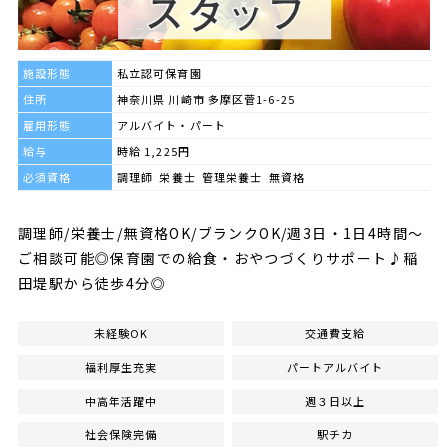
施設形態
私立認可保育園
住所
神奈川県 川崎市 多摩区菅1-6-25
雇用形態
アルバイト・パート
給与
時給 1,225円
必須資格
調理師 栄養士 管理栄養士 無資格
調理師/栄養士/無資格OK/ブランクOK/週3日・1日4時間～
ご相談可能◎保育園での給食・おやつづくりサポート♪稲
田堤駅から徒歩4分◎
未経験OK
交通費支給
福利厚生充実
パートアルバイト
中高年活躍中
週３日以上
社会保険完備
駅チカ