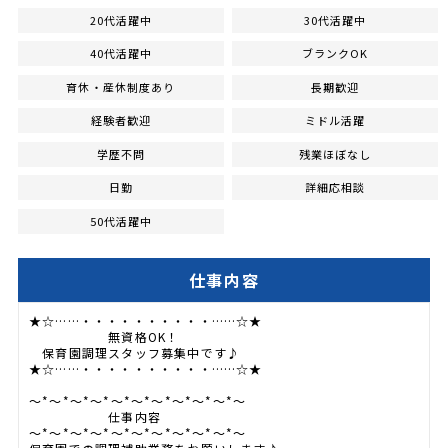
20代活躍中
30代活躍中
40代活躍中
ブランクOK
育休・産休制度あり
長期歓迎
経験者歓迎
ミドル活躍
学歴不問
残業ほぼなし
日勤
詳細応相談
50代活躍中
仕事内容
★☆……・・・・・・・・・・……☆★
無資格OK！
保育園調理スタッフ募集中です♪
★☆……・・・・・・・・・・……☆★
～*～*～*～*～*～*～*～*～*～*～
仕事内容
～*～*～*～*～*～*～*～*～*～*～