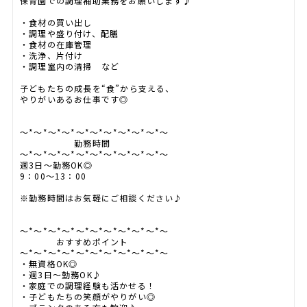
保育園での調理補助業務をお願いします♪
・食材の買い出し
・調理や盛り付け、配膳
・食材の在庫管理
・洗浄、片付け
・調理室内の清掃 など
子どもたちの成長を“食”から支える、
やりがいあるお仕事です◎
～*～*～*～*～*～*～*～*～*～*～
勤務時間
～*～*～*～*～*～*～*～*～*～*～
週3日～勤務OK◎
9：00～13：00
※勤務時間はお気軽にご相談ください♪
～*～*～*～*～*～*～*～*～*～*～
おすすめポイント
～*～*～*～*～*～*～*～*～*～*～
・無資格OK◎
・週3日～勤務OK♪
・家庭での調理経験も活かせる！
・子どもたちの笑顔がやりがい◎