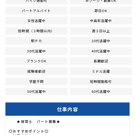
バイク通勤可
Wワーク・副業OK
パートアルバイト
即日OK
女性活躍中
中高年活躍中
短時間（３時間以内）
週３日以上
駅チカ
20代活躍中
30代活躍中
40代活躍中
ブランクOK
長期歓迎
経験者歓迎
ミドル活躍
学歴不問
短時間勤務可
50代活躍中
60代活躍中
仕事内容
★保育士 パート募集★
◎おすすめポイント◎