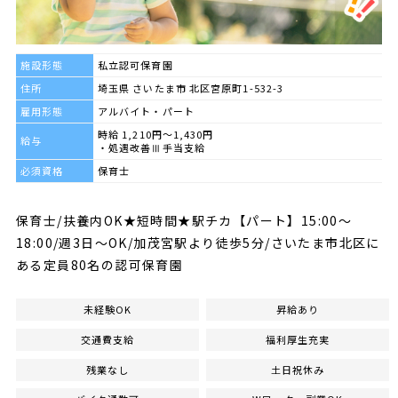
施設形態
私立認可保育園
住所
埼玉県 さいたま市 北区宮原町1-532-3
雇用形態
アルバイト・パート
時給 1,210円～1,430円
給与
・処遇改善Ⅲ手当支給
必須資格
保育士
保育士/扶養内OK★短時間★駅チカ【パート】15:00～
18:00/週3日～OK/加茂宮駅より徒歩5分/さいたま市北区に
ある定員80名の認可保育園
未経験OK
昇給あり
交通費支給
福利厚生充実
残業なし
土日祝休み