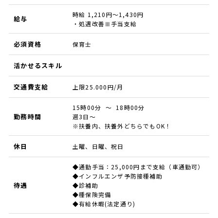
時給 1,210円～1,430円
給与
・処遇改善Ⅲ手当支給
必須資格
保育士
活かせるスキル
交通費支給
上限25.000円/月
15時00分 ～ 18時00分
勤務時間
週3日～
※扶養内、扶養外どちらでもOK！
休日
土曜、日曜、祝日
◆通勤手当：25,000円まで支給（車通勤可）
◆インフルエンザ予防接種補助
待遇
◆診補助
◆種保険完備
◆有給休暇(法定通り)