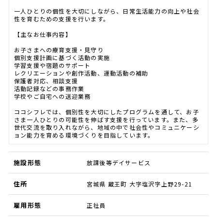
一人ひとりの個性を大切にしながら、日常生活能力の向上や社会
性を育むための支援を行います。
【主なお仕事内容】
お子さまへの療育支援・見守り
個別支援計画に基づく活動の実施
学習支援や宿題のサポート
レクリエーションや創作活動、運動活動の補助
保護者対応、相談支援
活動記録などの事務作業
学校やご自宅への送迎業務
ココシフレでは、個別性を大切にしたプログラムを通して、お子
さま一人ひとりの可能性を伸ばす支援を行っています。また、多
世代交流を取り入れながら、地域の中で社会性やコミュニケーシ
ョン能力を育める環境づくりを目指しています。
施設形態
放課後等デイサービス
住所
宮城県 蔵王町 大字塩沢字上野29-21
雇用形態
正社員