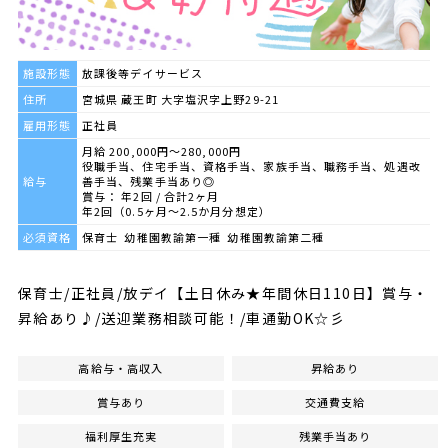
施設形態
放課後等デイサービス
住所
宮城県 蔵王町 大字塩沢字上野29-21
雇用形態
正社員
月給 200,000円～280,000円
役職手当、住宅手当、資格手当、家族手当、職務手当、処遇改
給与
善手当、残業手当あり◎
賞与： 年2回 / 合計2ヶ月
年2回（0.5ヶ月～2.5か月分想定）
必須資格
保育士 幼稚園教諭第一種 幼稚園教諭第二種
保育士/正社員/放デイ【土日休み★年間休日110日】賞与・
昇給あり♪/送迎業務相談可能！/車通勤OK☆彡
高給与・高収入
昇給あり
賞与あり
交通費支給
福利厚生充実
残業手当あり