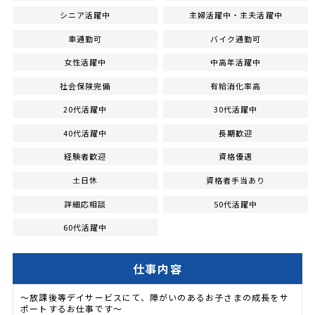
シニア活躍中
主婦活躍中・主夫活躍中
車通勤可
バイク通勤可
女性活躍中
中高年活躍中
社会保険完備
有給消化率高
20代活躍中
30代活躍中
40代活躍中
長期歓迎
経験者歓迎
資格優遇
土日休
資格者手当あり
詳細応相談
50代活躍中
60代活躍中
仕事内容
～放課後等デイサービスにて、障がいのあるお子さまの成長をサ
ポートするお仕事です～