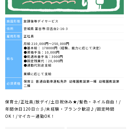
施設形態
放課後等デイサービス
住所
宮城県 富谷市 日吉台2-16-3
雇用形態
正社員
月給 210,000円～250,000円
●基本給： 178000円（経験、能力に応じて決定）
●資格手当：10,000円
●処遇改善手当：3000円
給与
●固定残業代：20,000円
●通勤代別途支給
業績に応じて支給
保育士 普通自動車運転免許 幼稚園教諭第一種 幼稚園教諭第
必須資格
二種
保育士/正社員/放デイ/土日祝休み★/髪色・ネイル自由！/
年間休日120日☆彡/未経験・ブランク歓迎♪/固定時間
OK！/マイカー通勤OK！