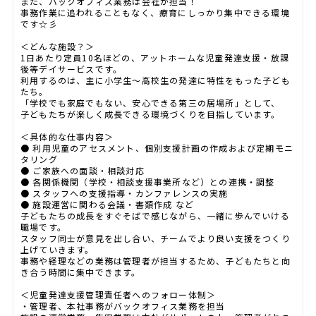
また、バックオフィス業務は会社が担当！
事務作業に追われることもなく、療育にしっかり集中できる環境
です☆彡
＜どんな施設？＞
1日あたり定員10名ほどの、アットホームな児童発達支援・放課
後等デイサービスです。
利用するのは、主に小学生～高校生の発達に特性をもった子ども
たち。
「学校でも家庭でもない、安心できる第三の居場所」として、
子どもたちが楽しく成長できる環境づくりを目指しています。
＜具体的な仕事内容＞
● 利用児童のアセスメント、個別支援計画の作成および定期モニ
タリング
● ご家族への面談・相談対応
● 各関係機関（学校・相談支援事業所など）との連携・調整
● スタッフへの支援指導・カンファレンスの実施
● 施設運営に関わる会議・書類作成 など
子どもたちの成長をすぐそばで感じながら、一緒に歩んでいける
職場です。
スタッフ同士が意見を出し合い、チームでより良い支援をつくり
上げていきます。
事務や経理などの業務は管理者が担当するため、子どもたちと向
き合う時間に集中できます。
＜児童発達支援管理責任者へのフォロー体制＞
・管理者、本社事務がバックオフィス業務を担当