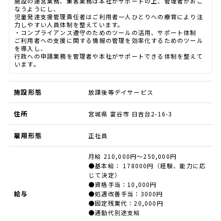
施設の運営業務、集客業務は本社がサポートの上、管理者がおこ
なうようにし、
児童発達支援管理責任者はご利用者一人ひとりへの療育により注
力しやすい人員体制を整えています。
・コンプライアンス遵守のためのツールの活用、サポート体制
ご利用者への支援に関する情報の管理を効率化するためのツール
を導入し、
行政への申請業務を管理者や本社がサポートできる体制を整えて
います。
施設形態
放課後等デイサービス
住所
宮城県 富谷市 日吉台2-16-3
雇用形態
正社員
月給 210,000円～250,000円
●基本給： 178000円（経験、能力に応
じて決定）
●資格手当：10,000円
給与
●処遇改善手当：3000円
●固定残業代：20,000円
●通勤代別途支給