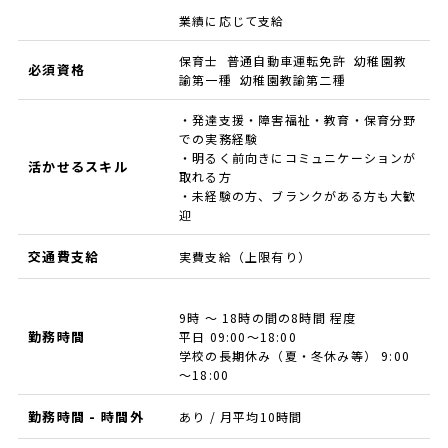
業績に応じて支給
保育士 普通自動車運転免許 幼稚園教
必須資格
諭第一種 幼稚園教諭第二種
・発達支援・障害福祉・教育・保育分野
での実務経験
・明るく前向きにコミュニケーションが
活かせるスキル
取れる方
・未経験の方、ブランクがある方も大歓
迎
交通費支給
実費支給（上限有り）
9時 ～ 18時の間の8時間 程度
勤務時間
平日 09:00～18:00
学校の長期休み（夏・冬休み等） 9:00
～18:00
勤務時間 - 時間外
あり / 月平均10時間