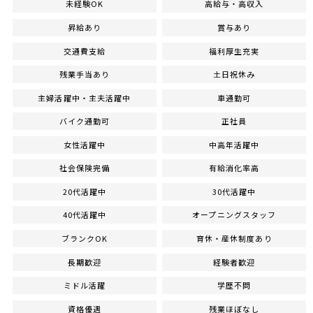
未経験OK
高給与・高収入
昇給あり
賞与あり
交通費支給
福利厚生充実
残業手当あり
土日祝休み
主婦活躍中・主夫活躍中
車通勤可
バイク通勤可
正社員
女性活躍中
中高年活躍中
社会保険完備
有給消化率高
20代活躍中
30代活躍中
40代活躍中
オープニングスタッフ
ブランクOK
育休・産休制度あり
長期歓迎
経験者歓迎
ミドル活躍
学歴不問
資格優遇
残業ほぼなし