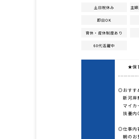
土日祝休み
主婦
即日OK
育休・産休制度あり
60代活躍中
★保育
...............
◎おすす
新河岸駅
マイカー
扶養内O
◎仕事内
朝のお