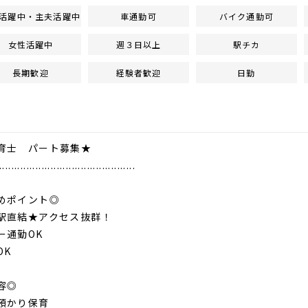
活躍中・主夫活躍中
車通勤可
バイク通勤可
女性活躍中
週３日以上
駅チカ
長期歓迎
経験者歓迎
日勤
士 パート募集★
.............................................
めポイント◎
直結★アクセス抜群！
通勤OK
K
容◎
預かり保育