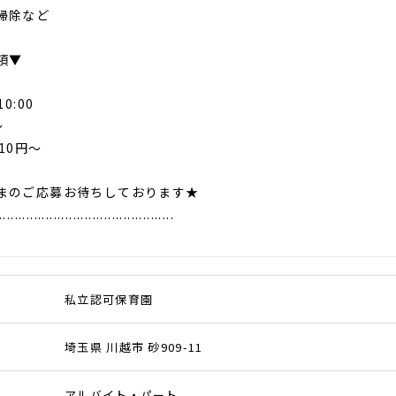
掃除など
項▼
0:00
～
10円～
まのご応募お待ちしております★
.............................................
私立認可保育園
埼玉県 川越市 砂909-11
アルバイト・パート