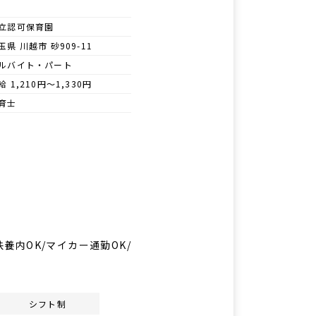
立認可保育園
玉県 川越市 砂909-11
ルバイト・パート
給 1,210円～1,330円
育士
扶養内OK/マイカー通勤OK/
シフト制