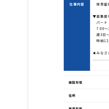
仕事内容
保育室
▼募集要
パート
7:00～1
週3日
時給12
★みなさ
...............
施設形態
住所
雇用形態