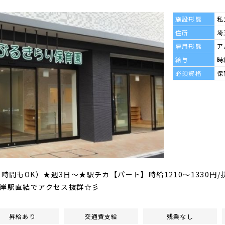
施設形態
私
住所
埼
雇用形態
ア
給与
時
必須資格
保
（長い時間もOK）★週3日～★駅チカ【パート】時給1210～1330円/
河岸駅直結でアクセス抜群☆彡
昇給あり
交通費支給
残業なし