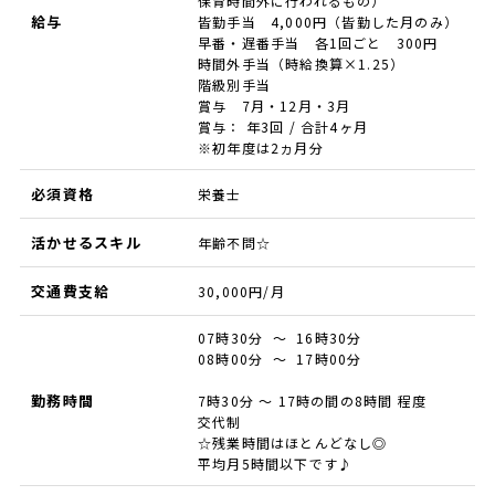
保育時間外に行われるもの）
給与
皆勤手当 4,000円（皆勤した月のみ）
早番・遅番手当 各1回ごと 300円
時間外手当（時給換算×1.25）
階級別手当
賞与 7月・12月・3月
賞与： 年3回 / 合計4ヶ月
※初年度は2ヵ月分
必須資格
栄養士
活かせるスキル
年齢不問☆
交通費支給
30,000円/月
07時30分 ～ 16時30分
08時00分 ～ 17時00分
勤務時間
7時30分 ～ 17時の間の8時間 程度
交代制
☆残業時間はほとんどなし◎
平均月5時間以下です♪