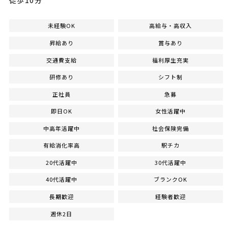
徒歩10分
未経験OK
高給与・高収入
昇給あり
賞与あり
交通費支給
福利厚生充実
研修あり
シフト制
正社員
急募
即日OK
女性活躍中
中高年活躍中
社会保険完備
有給消化率高
駅チカ
20代活躍中
30代活躍中
40代活躍中
ブランクOK
長期歓迎
経験者歓迎
週休2日