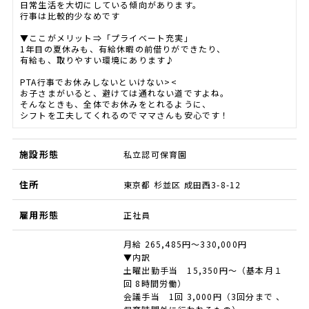
日常生活を大切にしている傾向があります。
行事は比較的少なめです
▼ここがメリット⇒「プライベート充実」
1年目の夏休みも、有給休暇の前借りができたり、
有給も、取りやすい環境にあります♪
PTA行事でお休みしないといけない><
お子さまがいると、避けては通れない道ですよね。
そんなときも、全体でお休みをとれるように、
シフトを工夫してくれるのでママさんも安心です！
施設形態
私立認可保育園
住所
東京都 杉並区 成田西3-8-12
雇用形態
正社員
月給 265,485円～330,000円
▼内訳
土曜出勤手当 15,350円～（基本月１
回 8時間労働）
会議手当 1回 3,000円（3回分まで 、