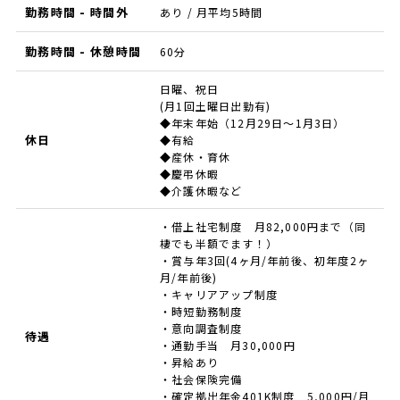
勤務時間 - 時間外
あり / 月平均5時間
勤務時間 - 休憩時間
60分
日曜、祝日
(月1回土曜日出勤有)
◆年末年始（12月29日〜1月3日）
休日
◆有給
◆産休・育休
◆慶弔休暇
◆介護休暇など
・借上社宅制度 月82,000円まで（同
棲でも半額でます！）
・賞与年3回(4ヶ月/年前後、初年度2ヶ
月/年前後)
・キャリアアップ制度
・時短勤務制度
・意向調査制度
待遇
・通勤手当 月30,000円
・昇給あり
・社会保険完備
・確定拠出年金401K制度 5,000円/月