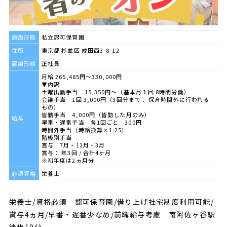
施設形態
私立認可保育園
住所
東京都 杉並区 成田西3-8-12
雇用形態
正社員
月給 265,485円～330,000円
▼内訳
土曜出勤手当 15,350円～（基本月１回 8時間労働）
会議手当 1回 3,000円（3回分まで 、保育時間外に行われる
もの）
皆勤手当 4,000円（皆勤した月のみ）
給与
早番・遅番手当 各1回ごと 300円
時間外手当（時給換算×1.25）
階級別手当
賞与 7月・12月・3月
賞与： 年3回 / 合計4ヶ月
※初年度は2ヵ月分
必須資格
栄養士
栄養士/資格必須 認可保育園/借り上げ社宅制度利用可能/
賞与4ヵ月/早番・遅番少なめ/前職給与考慮 南阿佐ヶ谷駅