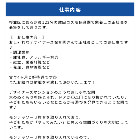
仕事内容
杉並区にある定員122名の成田コスモ保育園で栄養士の正社員を
募集をしております。
【 お仕事内容 】
おしゃれなデザイナーズ保育園さんで正社員としてのお仕事です
♪
・調理業務
・離乳食、アレルギー対応
・献立、栄養計算など
・発注、食材管理など
賞与4ヶ月と好待遇です◎
またお給与は前職を考慮して決定いたします！
デザイナーズマンションのようなおしゃれな園
木のぬくもりを感じられ、ドアが〇△□に切り抜かれていたり、
子どもたちもいろいろなところから遊びを発見できるような園で
す♪
モンテッソーリ教育を取り入れており、
子どもたちが「やってみたい」と思える空間づくりを大切にして
います。
モンテッソーリ教育を取り入れているので、