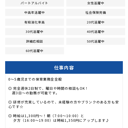
パートアルバイト
女性活躍中
中高年活躍中
社会保険完備
有給消化率高
20代活躍中
30代活躍中
40代活躍中
詳細応相談
50代活躍中
60代活躍中
仕事内容
0〜5歳児までの保育業務全全般
◎ 完全週休2日制で、曜日や時間の相談もOK！
週3日〜の勤務が可能です。
◎ 研修が充実しているので、未経験の方やブランクのある方も安
心です☆
◎ 時給は1,300円〜！朝（7:00〜10:00）と
夕方（16:00〜19:00）は時給1,350円にアップします♪