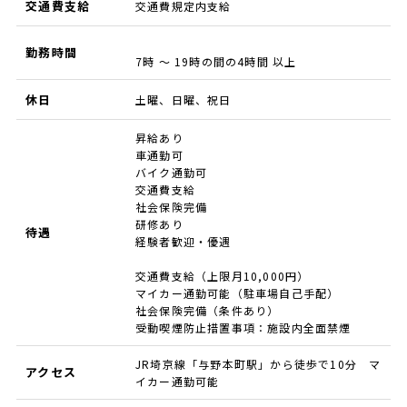
交通費支給
交通費規定内支給
勤務時間
7時 ～ 19時の間の4時間 以上
休日
土曜、日曜、祝日
昇給あり
車通勤可
バイク通勤可
交通費支給
社会保険完備
研修あり
待遇
経験者歓迎・優遇
交通費支給（上限月10,000円）
マイカー通勤可能（駐車場自己手配）
社会保険完備（条件あり）
受動喫煙防止措置事項：施設内全面禁煙
JR埼京線「与野本町駅」から徒歩で10分 マ
アクセス
イカー通勤可能