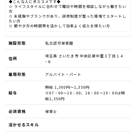
◆こんな人にオススメです◆
☆ ライフスタイルに合わせて曜日や時間を相談しながら働きたい
方
☆ 未経験やブランクがあり、研修制度が整った環境でスタートし
たい方
☆ 朝や夕方の時間帯を活かして効率よく収入を得たい方
施設形態
私立認可保育園
埼玉県 さいたま市 中央区新中里３丁目１４
住所
−６
雇用形態
アルバイト・パート
時給 1,300円～1,350円
給与
※07：00〜10：00、16：00〜19：00は時
給1,350円
必須資格
保育士
活かせるスキル