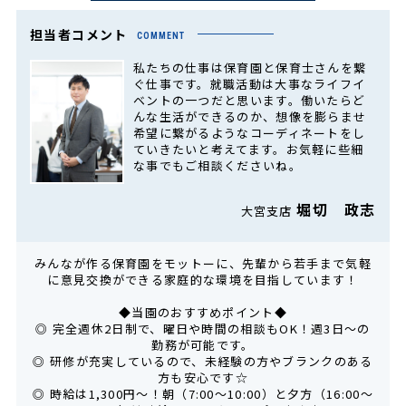
担当者コメント
COMMENT
私たちの仕事は保育園と保育士さんを繋
ぐ仕事です。就職活動は大事なライフイ
ベントの一つだと思います。働いたらど
んな生活ができるのか、想像を膨らませ
希望に繋がるようなコーディネートをし
ていきたいと考えてます。お気軽に些細
な事でもご相談くださいね。
堀切 政志
大宮支店
みんなが作る保育園をモットーに、先輩から若手まで気軽
に意見交換ができる家庭的な環境を目指しています！
◆当園のおすすめポイント◆
◎ 完全週休2日制で、曜日や時間の相談もOK！週3日〜の
勤務が可能です。
◎ 研修が充実しているので、未経験の方やブランクのある
方も安心です☆
◎ 時給は1,300円〜！朝（7:00〜10:00）と夕方（16:00〜