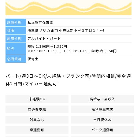
施設形態
私立認可保育園
住所
埼玉県 さいたま市 中央区新中里３丁目１４−６
雇用形態
アルバイト・パート
時給 1,300円～1,350円
給与
※07：00〜10：00、16：00〜19：00は時給1,350円
必須資格
保育士
パート/週3日〜OK/未経験・ブランク可/時間応相談/完全週
休2日制/マイカー通勤可
未経験OK
高給与・高収入
交通費支給
福利厚生充実
残業なし
土日祝休み
車通勤可
バイク通勤可