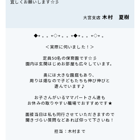
宜しくお願いします☆彡
木村 夏樹
大宮支店
◆+ 。。+◇+ 。。+◆+ 。。+◇+ 。
＜実際に伺いました！＞
定員50名の保育園です☆彡
園内は玄関はじめお部屋も広々しています。
奥には大きな園庭もあり、
周りは畑なので子どもたちも伸び伸びと
遊んでいます♪
お子さんがいるママパートさん達も
お休みの取りやすい職場でおすすめです★
面接当日は私も同行させていただきますので
聞きづらい質問などあれば仰って下さいね！
担当：木村まで