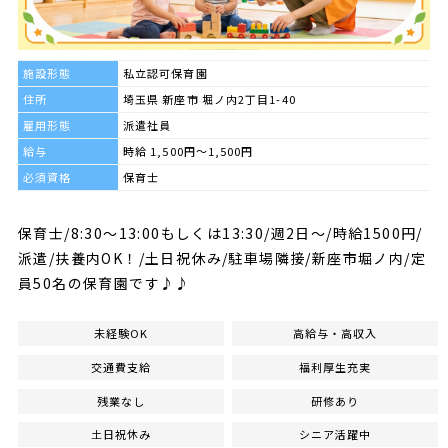
施設形態
私立認可保育園
住所
埼玉県 新座市 堀ノ内2丁目1-40
雇用形態
派遣社員
給与
時給 1,500円～1,500円
必須資格
保育士
保育士/8:30～13:00もしくは13:30/週2日～/時給1500円/
派遣/扶養内OK！/土日祝休み/駐車場隣接/新座市堀ノ内/定
員50名の保育園です♪♪
未経験OK
高給与・高収入
交通費支給
福利厚生充実
残業なし
研修あり
土日祝休み
シニア活躍中