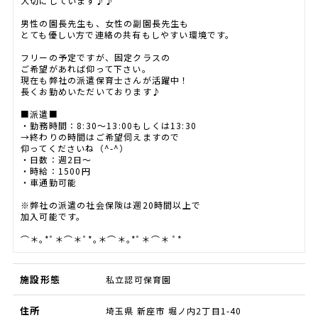
大切にしています♪♪
男性の園長先生も、女性の副園長先生も
とても優しい方で連絡の共有もしやすい環境です。
フリーの予定ですが、固定クラスの
ご希望があれば仰って下さい。
現在も弊社の派遣保育士さんが活躍中！
長くお勤めいただいております♪
■派遣■
・勤務時間：8:30～13:00もしくは13:30
→終わりの時間はご希望伺えますので
仰ってくださいね（^-^）
・日数：週2日～
・時給：1500円
・車通勤可能
※弊社の派遣の社会保険は週20時間以上で
加入可能です。
⌒＊｡*ﾟ＊⌒＊ﾟ*｡＊⌒＊｡*ﾟ＊⌒＊ ﾟ*
施設形態
私立認可保育園
住所
埼玉県 新座市 堀ノ内2丁目1-40