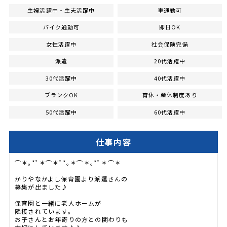
主婦活躍中・主夫活躍中
車通勤可
バイク通勤可
即日OK
女性活躍中
社会保険完備
派遣
20代活躍中
30代活躍中
40代活躍中
ブランクOK
育休・産休制度あり
50代活躍中
60代活躍中
仕事内容
⌒＊｡*ﾟ＊⌒＊ﾟ*｡＊⌒＊｡*ﾟ＊⌒＊
かりやなかよし保育園より派遣さんの
募集が出ました♪
保育園と一緒に老人ホームが
隣接されています。
お子さんとお年寄りの方との関わりも