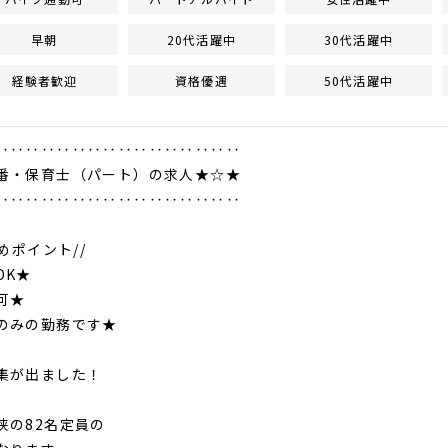
早朝
20代活躍中
30代活躍中
経験者歓迎
資格優遇
50代活躍中
‥‥‥‥‥‥‥‥‥‥‥‥‥‥‥‥
番・保育士（パート）の求人★☆★
‥‥‥‥‥‥‥‥‥‥‥‥‥‥‥‥
すめポイント//
OK★
可★
のみの勤務です★
集が出ました！
狭の82名定員の