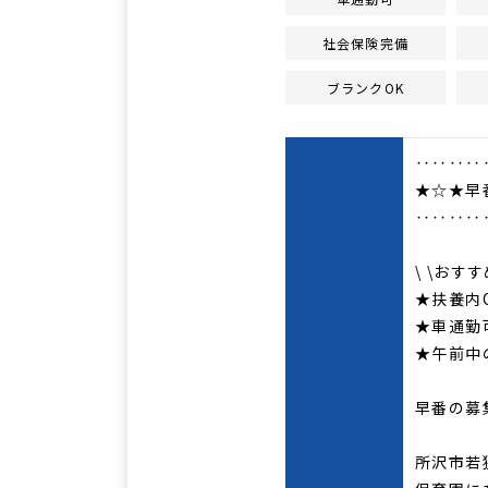
社会保険完備
ブランクOK
‥‥‥‥
★☆★早
‥‥‥‥
\ \おす
★扶養内
★車通勤
★午前中
早番の募
所沢市若