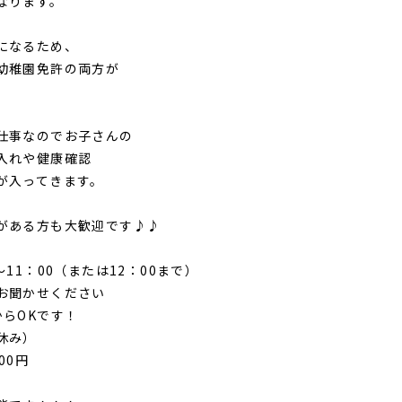
なります。
になるため、
幼稚園免許の両方が
。
仕事なのでお子さんの
入れや健康確認
が入ってきます。
がある方も大歓迎です♪♪
～11：00（または12：00まで）
お聞かせください
からOKです！
休み）
00円