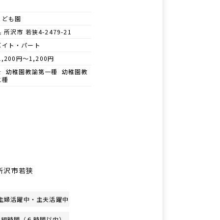
こども園
 所沢市 若狭4-2479-21
バイト・パート
1,200円～1,200円
士 幼稚園教諭第一種 幼稚園教
二種
/所沢市若狭
主婦活躍中・主夫活躍中
短時間（６時間以内）