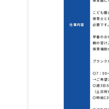
保育園に
こども園
保育士と
仕事内容
必要です
早番のお
朝の受け
保育補助
ブランク
◎7：00
→ご希望
◎週3日
（土日祝
◎時給12