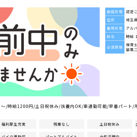
施設形態
認定
住所
埼玉県
雇用形態
アル
給与
時給 
保育
必須資格
諭第
週3日～/時給1200円/土日祝休み/扶養内OK/車通勤可能/早番パート
福利厚生充実
残業なし
土日祝休み
バイク通勤可
パートアルバイト
女性活躍中