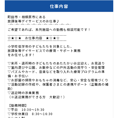
仕事内容
町田市・相模原市にある
放課後等デイサービスのお仕事♪
¨⌒¨⌒¨⌒¨⌒¨⌒¨⌒¨⌒¨⌒¨⌒¨⌒¨⌒¨
ご希望であれば、系列施設への勤務も相談可能です！
＿＿＿＿＿＿＿＿＿＿＿＿＿＿＿＿＿
☆★☆★ お仕事内容 ★☆★☆
￣￣￣￣￣￣￣￣￣￣￣￣￣￣￣￣￣
小学校低学年の子どもたちを対象とした、
放課後等デイサービスでの療育・サポート業務
をお任せします！
▽来所・退所時の子どもたちのあたたかいお出迎え、お見送り
▽室内遊びや公園、お散歩などの戸外活動の見守り・安全管理
▽パズルやカード、音楽などを取り入れた療育プログラムの準
備・お手伝い
▽お部屋の掃除やおもちゃの消毒など、安心・安全な環境づくり
▽活動記録の作成や、保護者さまとの連携サポート（正職員の補
助）
▽送迎時の添乗業務
（※送迎業務ができる方 大歓迎！）
【勤務時間】
▽平日 10:30～19:30
▽学校休業日 8:30～16:30
※シフト制