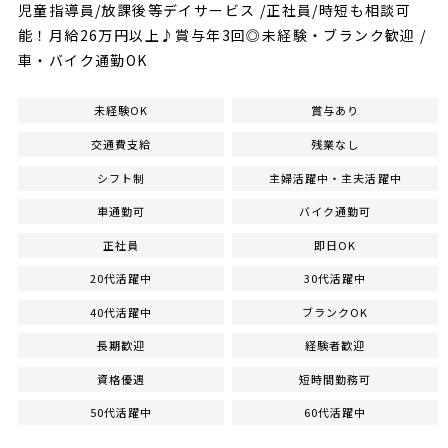
児童指導員/放課後等デイサービス /正社員/時短も相談可
能！月給26万円以上♪賞与年3回◎未経験・ブランク歓迎 /
車・バイク通勤OK
未経験OK
賞与あり
交通費支給
残業なし
シフト制
主婦活躍中・主夫活躍中
車通勤可
バイク通勤可
正社員
即日OK
20代活躍中
30代活躍中
40代活躍中
ブランクOK
長期歓迎
経験者歓迎
資格優遇
短時間勤務可
50代活躍中
60代活躍中