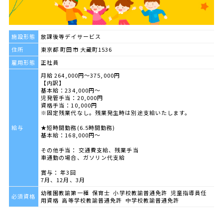
施設形態
放課後等デイサービス
住所
東京都 町田市 大蔵町1536
雇用形態
正社員
月給 264,000円～375,000円
【内訳】
基本給：234,000円～
児発管手当：20,000円
資格手当：10,000円
※固定残業代なし。残業発生時は別途支給いたします。
給与
★短時間勤務(6.5時間勤務)
基本給：168,000円～
その他手当： 交通費支給、残業手当
車通勤の場合、ガソリン代支給
賞与： 年3回
7月、12月、3月
幼稚園教諭第一種 保育士 小学校教諭普通免許 児童指導員任
必須資格
用資格 高等学校教諭普通免許 中学校教諭普通免許