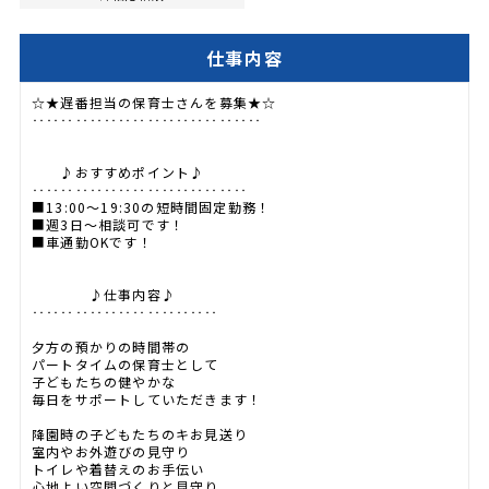
仕事内容
☆★遅番担当の保育士さんを募集★☆
‥‥‥‥‥‥‥‥‥‥‥‥‥‥‥‥
♪おすすめポイント♪
‥‥‥‥‥‥‥‥‥‥‥‥‥‥‥
■13:00～19:30の短時間固定勤務！
■週3日～相談可です！
■車通勤OKです！
♪仕事内容♪
‥‥‥‥‥‥‥‥‥‥‥‥‥
夕方の預かりの時間帯の
パートタイムの保育士として
子どもたちの健やかな
毎日をサポートしていただきます！
降園時の子どもたちのキお見送り
室内やお外遊びの見守り
トイレや着替えのお手伝い
心地よい空間づくりと見守り