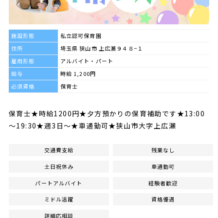
施設形態
私立認可保育園
住所
埼玉県 狭山市 上広瀬９４８−１
雇用形態
アルバイト・パート
給与
時給 1,200円
必須資格
保育士
保育士★時給1200円★夕方預かりの保育補助です★13:00
～19:30★週3日～★車通勤可★狭山市大字上広瀬
交通費支給
残業なし
土日祝休み
車通勤可
パートアルバイト
経験者歓迎
ミドル活躍
資格優遇
詳細応相談