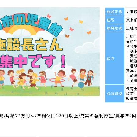
施設形態
児童
住所
東京都
雇用形態
正社
月給 2
★想定
や資
・基本
・責任
給与
・職務
・経験
賞与：
・前
・業
保育
必須資格
諭第
教諭
館/月給27万円～/年間休日120日以上/充実の福利厚生/賞与年2