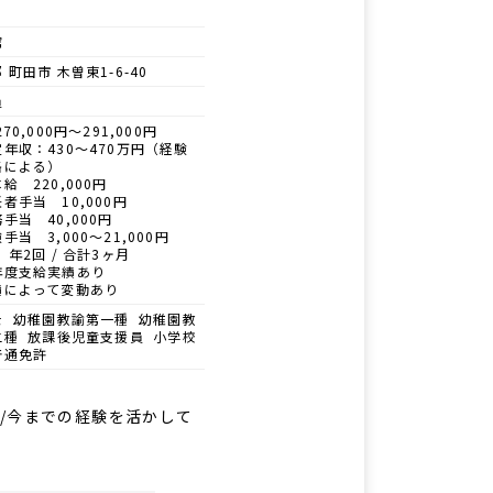
館
 町田市 木曽東1-6-40
員
70,000円～291,000円
年収：430～470万円（経験
格による）
給 220,000円
者手当 10,000円
手当 40,000円
手当 3,000～21,000円
 年2回 / 合計3ヶ月
年度支給実績あり
績によって変動あり
士 幼稚園教諭第一種 幼稚園教
二種 放課後児童支援員 小学校
普通免許
回/今までの経験を活かして