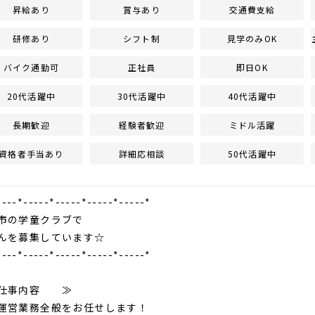
昇給あり
賞与あり
交通費支給
研修あり
シフト制
見学のみOK
バイク通勤可
正社員
即日OK
20代活躍中
30代活躍中
40代活躍中
長期歓迎
経験者歓迎
ミドル活躍
資格者手当あり
詳細応相談
50代活躍中
----*-----*-----*-----*-----*
の学童クラブで
んを募集しています☆
----*-----*-----*-----*-----*
仕事内容 ≫
運営業務全般をお任せします！