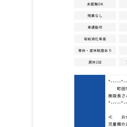
未経験OK
残業なし
車通勤可
有給消化率高
育休・産休制度あり
週休2日
*-----*-
町田市
施設長さ
*-----*-
≪ お
児童館の