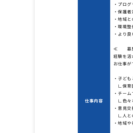
・プログ
・保護者
・地域と
・環境整
・より良
≪ 募
経験を活
お仕事が
・子ども
∟保育園
・チーム
仕事内容
∟色々な
・意見交
∟人との
・地域や