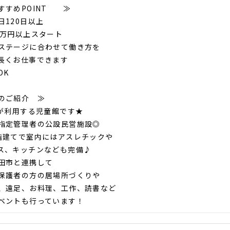
すめPOINT ≫
日120日以上
7万円以上スタート
ステージに合わせて働き方を
長くお仕事できます
OK
のご紹介 ≫
歳が利用する児童館です★
指定管理者の公設民営施設◎
階建てで室内にはアスレチックや
ス、キッチンなども完備♪
田市と連携して
保護者の方の居場所づくりや
、遠足、お料理、工作、読書など
ベントも行っています！