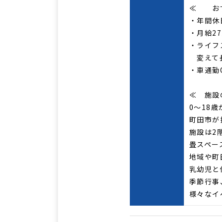
≪ おす
・年間休
・月給2
・ライフ
変えて
・車通勤
≪ 施設
0～18
町田市が
施設は2
畳スペー
地域や町
乳幼児と
季節行事
様々なイ