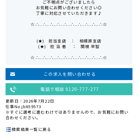
ご不明点がございましたら
お気軽にお問い合わせください◎
丁寧に対応させていただきます♪
☆∴..∴..∴..∴..∴..∴..∴..∴..∴..∴☆
(★) 担当支店 ： 相模原支店
(★) 担 当 者 ： 関根 早智
☆∴..∴..∴..∴..∴..∴..∴..∴..∴..∴☆
この求人を問い合わせる
電話で相談 0120-777-277
更新日：2026年7月22日
仕事No.jb659573
※すぐに選考に進むわけではありませんので、お気軽にお問い
合わせください。
検索結果一覧に戻る