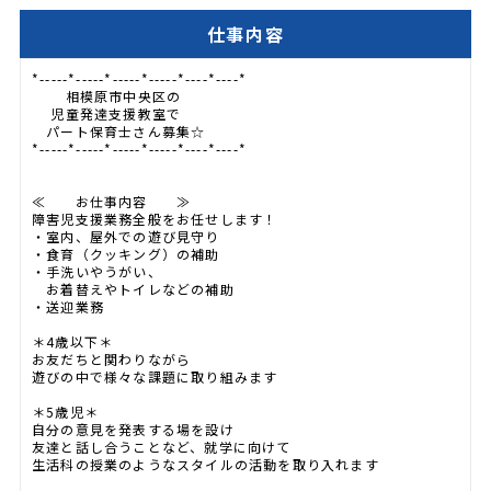
仕事内容
*-----*-----*-----*-----*----*----*
相模原市中央区の
児童発達支援教室で
パート保育士さん募集☆
*-----*-----*-----*-----*----*----*
≪ お仕事内容 ≫
障害児支援業務全般をお任せします！
・室内、屋外での遊び見守り
・食育（クッキング）の補助
・手洗いやうがい、
お着替えやトイレなどの補助
・送迎業務
＊4歳以下＊
お友だちと関わりながら
遊びの中で様々な課題に取り組みます
＊5歳児＊
自分の意見を発表する場を設け
友達と話し合うことなど、就学に向けて
生活科の授業のようなスタイルの活動を取り入れます