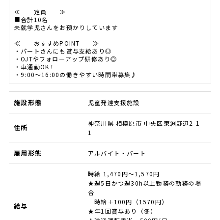
≪ 定員 ≫
■合計10名
未就学児さんをお預かりしています
≪ おすすめPOINT ≫
・パートさんにも賞与支給あり◎
・OJTやフォローアップ研修あり◎
・車通勤OK！
・9:00～16:00の働きやすい時間帯募集♪
施設形態
児童発達支援施設
神奈川県 相模原市 中央区東淵野辺2-1-
住所
1
雇用形態
アルバイト・パート
時給 1,470円～1,570円
★週5日かつ週30h以上勤務の勤務の場
合
時給＋100円（1570円）
給与
★年1回賞与あり（冬）