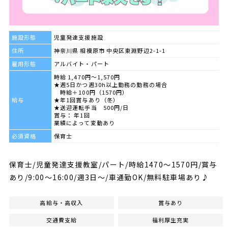
施設形態
児童発達支援施設
住所
神奈川県 相模原市 中央区東淵野辺2-1-1
雇用形態
アルバイト・パート
時給 1,470円～1,570円
★週5日かつ週30h以上勤務の勤務の場合
時給＋100円（1570円）
給与
★年1回賞与あり（冬）
★送迎運転手当 500円/日
賞与： 年1回
業績によって変動あり
必須資格
保育士
保育士/児童発達支援教室/パート/時給1470～1570円/賞与
あり/9:00～16:00/週3日～/車通勤OK/無料駐車場あり♪
高給与・高収入
賞与あり
交通費支給
福利厚生充実