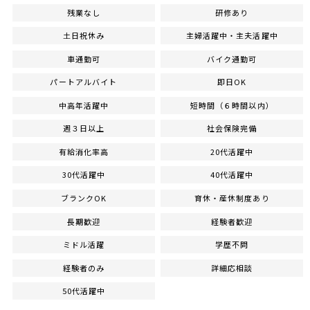
残業なし
研修あり
土日祝休み
主婦活躍中・主夫活躍中
車通勤可
バイク通勤可
パートアルバイト
即日OK
中高年活躍中
短時間（６時間以内）
週３日以上
社会保険完備
有給消化率高
20代活躍中
30代活躍中
40代活躍中
ブランクOK
育休・産休制度あり
長期歓迎
経験者歓迎
ミドル活躍
学歴不問
経験者のみ
詳細応相談
50代活躍中