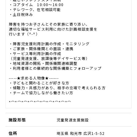
・コアタイム 10:00～16:00
・テレワーク、在宅相談可能
・土日祝休み
障害を持つお子さんとその家族に寄り添い、
適切な福祉サービス利用に向けた計画相談支援を
行います（^-^）
・障害児支援利用計画の作成・モニタリング
・ご家族・関係機関との面談・連携
・サービス等利用計画の作成
（児童発達支援、放課後等デイサービス等）
・地域資源の開拓・関係機関連絡調整
・利用者様との継続的な関係構築とフォローアップ
-----★求める人物像★------
・子どもと関わることが好きな方
・傾聴力・共感力があり、相手の立場で考えられる方
・チームで協力しながら働きたい方
*⌒*⌒*⌒*⌒*⌒*⌒*⌒*⌒*⌒*⌒
施設形態
児童発達支援施設
住所
埼玉県 和光市 広沢1-5-52