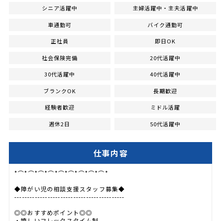
シニア活躍中
主婦活躍中・主夫活躍中
車通勤可
バイク通勤可
正社員
即日OK
社会保険完備
20代活躍中
30代活躍中
40代活躍中
ブランクOK
長期歓迎
経験者歓迎
ミドル活躍
週休2日
50代活躍中
仕事内容
*⌒*⌒*⌒*⌒*⌒*⌒*⌒*⌒*⌒*
◆障がい児の相談支援スタッフ募集◆
-------------------------------------------
◎◎おすすめポイント◎◎
・嬉しいフレックスタイム制