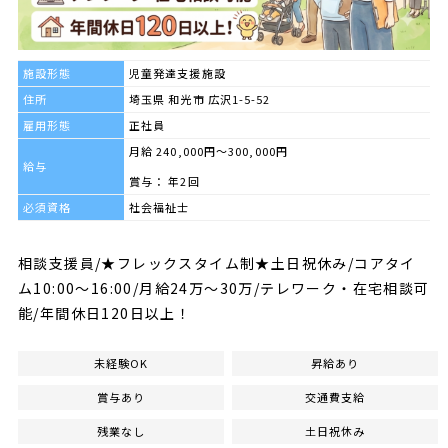
施設形態
児童発達支援施設
住所
埼玉県 和光市 広沢1-5-52
雇用形態
正社員
月給 240,000円～300,000円
給与
賞与： 年2回
必須資格
社会福祉士
相談支援員/★フレックスタイム制★土日祝休み/コアタイ
ム10:00～16:00/月給24万～30万/テレワーク・在宅相談可
能/年間休日120日以上！
未経験OK
昇給あり
賞与あり
交通費支給
残業なし
土日祝休み