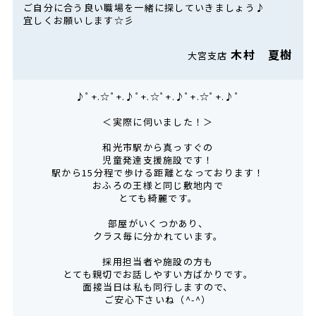
ご自分に合う良い職場を一緒に探していきましょう♪
宜しくお願いします☆彡
木村 夏樹
大宮支店
♪ﾟ+.☆ﾟ+.♪ﾟ+.☆ﾟ+.♪ﾟ+.☆ﾟ+.♪ﾟ
＜実際に伺いました！＞
和光市駅から真っすぐの
児童発達支援施設です！
駅から15分程で歩ける距離となっております！
おふろの王様と同じ敷地内で
とても綺麗です。
部屋がいくつかあり、
クラス毎に分かれています。
採用担当者や施設の方も
とても親切でお話しやすい方ばかりです。
面接当日は私も同行しますので、
ご安心下さいね（^-^）