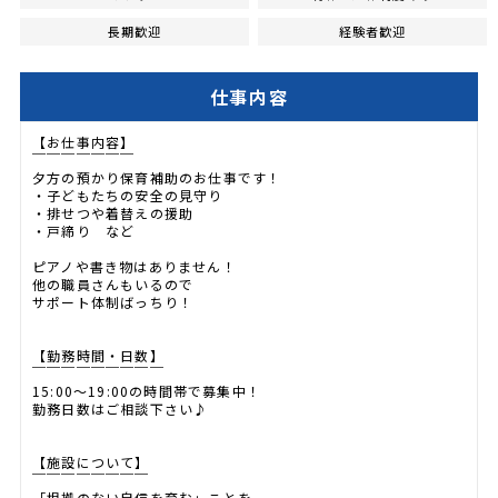
長期歓迎
経験者歓迎
仕事内容
【お仕事内容】
￣￣￣￣￣￣￣
夕方の預かり保育補助のお仕事です！
・子どもたちの安全の見守り
・排せつや着替えの援助
・戸締り など
ピアノや書き物はありません！
他の職員さんもいるので
サポート体制ばっちり！
【勤務時間・日数】
￣￣￣￣￣￣￣￣￣
15:00～19:00の時間帯で募集中！
勤務日数はご相談下さい♪
【施設について】
￣￣￣￣￣￣￣￣
「根拠のない自信を育む」ことを