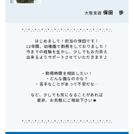
保田 歩
大阪支店
*∴*∴*∴*∴*∴*∴*∴*∴*∴*∴*∴*∴*∴*∴
はじめまして！担当の保田です！
12年間、幼稚園で勤務をしておりました！
今までの経験を生かし、少しでもお力添え
出来るようサポートさせていただきます♪
・勤務時間を相談したい！
・どんな園なのかな？
・苦手なことがあって不安だな…
など、少しでも気になることがあれば
是非、お気軽にご相談下さい★
*∴*∴*∴*∴*∴*∴*∴*∴*∴*∴*∴*∴*∴*∴