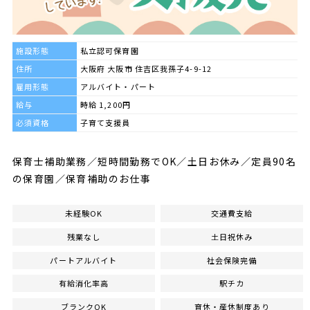
施設形態
私立認可保育園
住所
大阪府 大阪市 住吉区我孫子4-9-12
雇用形態
アルバイト・パート
給与
時給 1,200円
必須資格
子育て支援員
保育士補助業務／短時間勤務でOK／土日お休み／定員90名
の保育園／保育補助のお仕事
未経験OK
交通費支給
残業なし
土日祝休み
パートアルバイト
社会保険完備
有給消化率高
駅チカ
ブランクOK
育休・産休制度あり