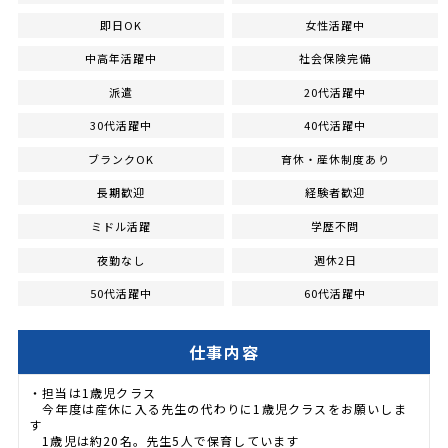
即日OK
女性活躍中
中高年活躍中
社会保険完備
派遣
20代活躍中
30代活躍中
40代活躍中
ブランクOK
育休・産休制度あり
長期歓迎
経験者歓迎
ミドル活躍
学歴不問
夜勤なし
週休2日
50代活躍中
60代活躍中
仕事内容
・担当は1歳児クラス
今年度は産休に入る先生の代わりに1歳児クラスをお願いしま
す
1歳児は約20名。先生5人で保育しています