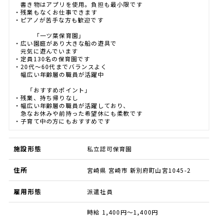
書き物はアプリを使用。負担も最小限です
・残業もなくお仕事できます
・ピアノが苦手な方も歓迎です
「一ツ葉保育園」
・広い園庭があり大きな船の遊具で
元気に遊んでいます
・定員130名の保育園です
・20代～60代までバランスよく
幅広い年齢層の職員が活躍中
「おすすめポイント」
・残業、持ち帰りなし
・幅広い年齢層の職員が活躍しており、
急なお休みや前持った希望休にも柔軟です
・子育て中の方にもおすすめです
施設形態
私立認可保育園
住所
宮崎県 宮崎市 新別府町山宮1045-2
雇用形態
派遣社員
時給 1,400円～1,400円