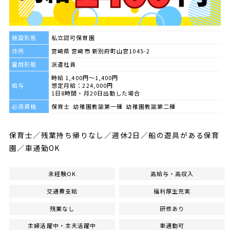
施設形態
私立認可保育園
住所
宮崎県 宮崎市 新別府町山宮1045-2
雇用形態
派遣社員
時給 1,400円～1,400円
給与
想定月給：224,000円
1日8時間・月20日出勤した場合
必須資格
保育士 幼稚園教諭第一種 幼稚園教諭第二種
保育士／残業持ち帰りなし／週休2日／船の遊具がある保育
園／車通勤OK
未経験OK
高給与・高収入
交通費支給
福利厚生充実
残業なし
研修あり
主婦活躍中・主夫活躍中
車通勤可