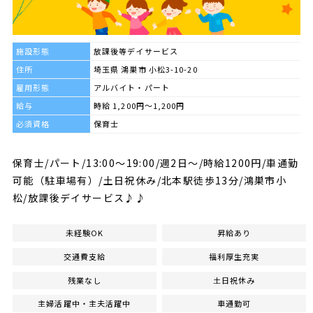
施設形態
放課後等デイサービス
住所
埼玉県 鴻巣市 小松3-10-20
雇用形態
アルバイト・パート
給与
時給 1,200円～1,200円
必須資格
保育士
保育士/パート/13:00～19:00/週2日～/時給1200円/車通勤
可能（駐車場有）/土日祝休み/北本駅徒歩13分/鴻巣市小
松/放課後デイサービス♪♪
未経験OK
昇給あり
交通費支給
福利厚生充実
残業なし
土日祝休み
主婦活躍中・主夫活躍中
車通勤可