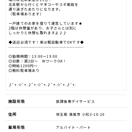
北本駅から行くとヤオコーやスギ薬局を
通り過ぎたあたりになります。
（駐車場あります）
一戸建てのお家を借りて運営しています★
2階は休憩室があり、お子さんとは別に
しっかりと休憩も取れますよ♪♪
◆送迎必須です！車は軽自動車でOKです◆
-------------------------------------------------
◎勤務時間：13:00～19:00
◎日数：週2日～ WワークOK！
◎時給1200円～
◎無料駐車場あり
♪ﾟ+.☆ﾟ+.♪ﾟ+.☆ﾟ+.♪ﾟ+.☆ﾟ+.♪ﾟ+.
施設形態
放課後等デイサービス
住所
埼玉県 鴻巣市 小松3-10-20
雇用形態
アルバイト・パート