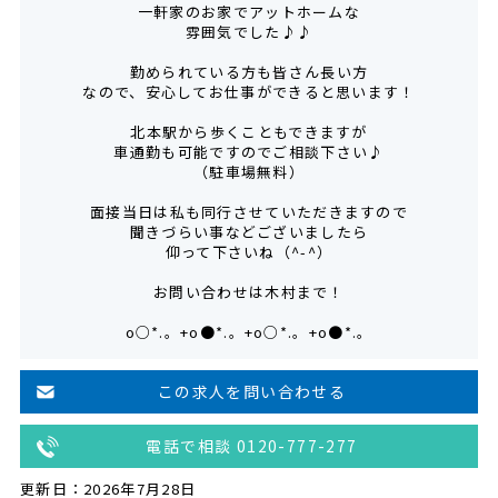
一軒家のお家でアットホームな
雰囲気でした♪♪
勤められている方も皆さん長い方
なので、安心してお仕事ができると思います！
北本駅から歩くこともできますが
車通勤も可能ですのでご相談下さい♪
（駐車場無料）
面接当日は私も同行させていただきますので
聞きづらい事などございましたら
仰って下さいね（^-^）
お問い合わせは木村まで！
o○*.。+o●*.。+o○*.。+o●*.。
この求人を問い合わせる
電話で相談 0120-777-277
更新日：2026年7月28日