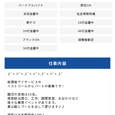
パートアルバイト
即日OK
女性活躍中
社会保険完備
駅チカ
20代活躍中
30代活躍中
40代活躍中
ブランクOK
経験者歓迎
50代活躍中
仕事内容
♪ﾟ+.☆ﾟ+.♪ﾟ+.☆ﾟ+.♪ﾟ+.☆ﾟ+.♪ﾟ
放課後デイサービスの
イストワールからパートの募集です！
園児の定員は10名。
感覚統合遊び、工作、調理実習、お出かけなど
様々な療育イベントがあります。
夏は庭にプールを出して遊びます♪♪
場所は北本駅徒歩13分！