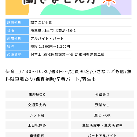
施設形態
認定こども園
住所
埼玉県 羽生市 北荻島430-1
雇用形態
アルバイト・パート
給与
時給 1,200円～1,200円
必須資格
保育士 幼稚園教諭第一種 幼稚園教諭第二種
保育士/7:30～10:30/週3日～/定員90名/小さなこども園/無
料駐車場あり/保育補助/早番パート/羽生市
未経験OK
昇給あり
交通費支給
残業なし
シフト制
週２～OK
土日祝休み
主婦活躍中・主夫活躍中
車通勤可
パートアルバイト