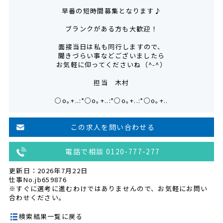
早番の短時間募集となります♪
ブランクがある方も大歓迎！
面接当日は私も同行しますので、
聞きづらい事などございましたら
お気軽に仰ってくださいね（^-^）
担当 木村
○o｡+..:*○o｡+..:*○o｡+..:*○o｡+..
この求人を問い合わせる
電話で相談 0120-777-277
更新日：2026年7月22日
仕事No.jb659876
※すぐに選考に進むわけではありませんので、お気軽にお問い
合わせください。
検索結果一覧に戻る