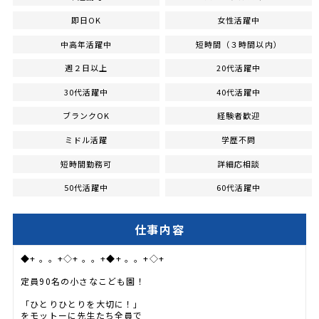
即日OK
女性活躍中
中高年活躍中
短時間（３時間以内）
週２日以上
20代活躍中
30代活躍中
40代活躍中
ブランクOK
経験者歓迎
ミドル活躍
学歴不問
短時間勤務可
詳細応相談
50代活躍中
60代活躍中
仕事内容
◆+ 。。+◇+ 。。+◆+ 。。+◇+
定員90名の小さなこども園！
「ひとりひとりを大切に！」
をモットーに先生たち全員で