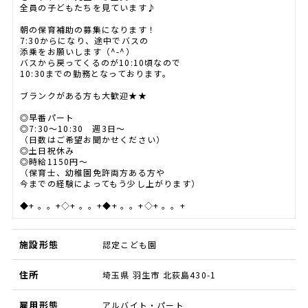
全員の子どもたちを見ています♪
朝の保育補助の募集になります！
7:30からになり、途中でバスの
添乗をお願いします（^-^）
バスから戻ってくるのが10:10頃なので
10:30までの勤務となっております。
ブランクがある方も大歓迎★★
◎早番パート
◎7:30～10:30 週3日～
（日数はご希望お聞かせください）
◎土日祝休み
◎時給1150円～
（保育士、幼稚園免許両方ある方や
今までの経験によってもう少し上がります）
◆+ 。。+◇+ 。。+◆+ 。。+◇+ 。。+
施設形態
認定こども園
住所
埼玉県 羽生市 北荻島430-1
雇用形態
アルバイト・パート