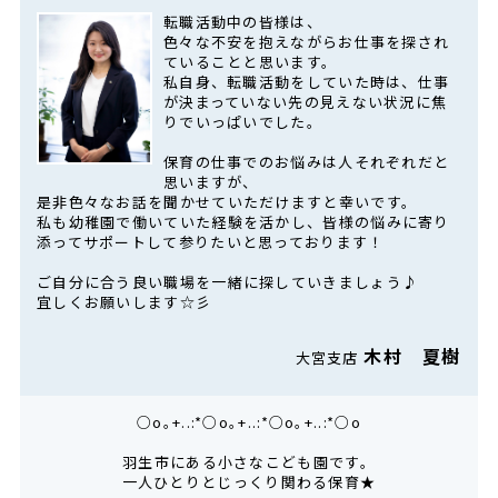
転職活動中の皆様は、
色々な不安を抱えながらお仕事を探され
ていることと思います。
私自身、転職活動をしていた時は、仕事
が決まっていない先の見えない状況に焦
りでいっぱいでした。
保育の仕事でのお悩みは人それぞれだと
思いますが、
是非色々なお話を聞かせていただけますと幸いです。
私も幼稚園で働いていた経験を活かし、皆様の悩みに寄り
添ってサポートして参りたいと思っております！
ご自分に合う良い職場を一緒に探していきましょう♪
宜しくお願いします☆彡
木村 夏樹
大宮支店
○o｡+..:*○o｡+..:*○o｡+..:*○o
羽生市にある小さなこども園です。
一人ひとりとじっくり関わる保育★