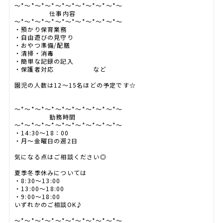
～*～*～*～*～*～*～*～*～*～*～
仕事内容
～*～*～*～*～*～*～*～*～*～*～
・預かり保育業務
・自由遊びの見守り
・おやつ準備/配膳
・清掃・消毒
・簡単な記録の記入
・保護者対応 など
園児の人数は12～15名ほどの予定です☆
～*～*～*～*～*～*～*～*～*～*～
勤務時間
～*～*～*～*～*～*～*～*～*～*～
・14:30～18：00
・月～金曜日の週2日
気になる点はご相談ください◎
夏季冬季休みについては
・8:30～13:00
・13:00～18:00
・9:00～18:00
いずれかのご相談OK♪
～*～*～*～*～*～*～*～*～*～*～