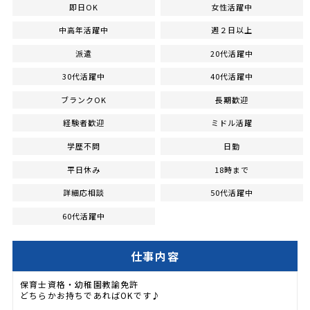
即日OK
女性活躍中
中高年活躍中
週２日以上
派遣
20代活躍中
30代活躍中
40代活躍中
ブランクOK
長期歓迎
経験者歓迎
ミドル活躍
学歴不問
日勤
平日休み
18時まで
詳細応相談
50代活躍中
60代活躍中
仕事内容
保育士資格・幼稚園教諭免許
どちらかお持ちであればOKです♪