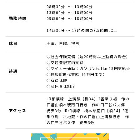
08時30分 ～ 13時00分
13時00分 ～ 18時00分
勤務時間
09時00分 ～ 18時00分
14時30分 ～ 18時の間の3.5時間 以上
休日
土曜、日曜、祝日
◇社会保険完備（週20時間以上勤務の場合）
◇交通費規定内支給
◇マイカー通勤：ガソリン代1km15円支給☆
待遇
◇健康診断代支給（1万円まで）
◇有給休暇
◇産休育休制度
JR相模線 上溝駅［橋34］2番乗り場 作の
口経由橋本駅南口行き 作の口三谷バス停
アクセス
徒歩3分 JR相模線 橋本駅南口［橋34］3番
乗り場 六地蔵・作の口経由上溝駅行き 作
の口三谷バス停 徒歩3分