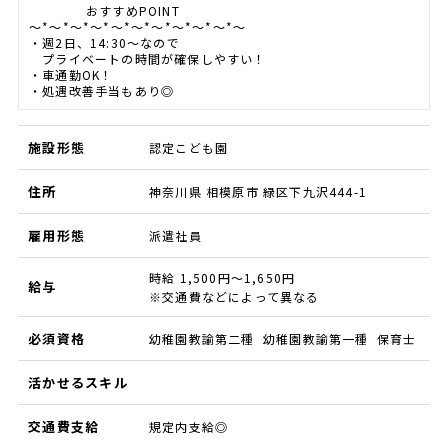
おすすめPOINT
～*～*～*～*～*～*～*～*～*～*～
・週2日、14:30～なので
プライベートの時間が確保しやすい！
・車通勤OK！
・処遇改善手当もあり◎
施設形態
認定こども園
住所
神奈川県 相模原市 緑区下九沢444-1
雇用形態
派遣社員
時給 1,500円～1,650円
給与
※交通費などによって異なる
必須資格
幼稚園教諭第二種 幼稚園教諭第一種 保育士
活かせるスキル
交通費支給
規定内支給◎