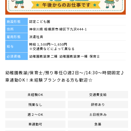
施設形態
認定こども園
住所
神奈川県 相模原市 緑区下九沢444-1
雇用形態
派遣社員
時給 1,500円～1,650円
給与
※交通費などによって異なる
必須資格
幼稚園教諭第二種 幼稚園教諭第一種 保育士
幼稚園教諭/保育士/預り専任◎週2日～/14:30～時間固定♪
車通勤OK！未経験ブランクある方も歓迎☆
未経験OK
交通費支給
残業なし
研修あり
週２～OK
土日祝休み
車通勤可
急募