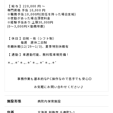
【 給与 】220,000 円 〜
専門資格 手当 10,000 円
※職務手当:10,000円(担任を持った場合支給)
※夜勤があった場合深夜料金
※経験手当あり:上限30,000円
(0〜3,000円×勤務年数)
【 休日 】日祝・他（シフト制）
毎週 週休二日制
冬期休暇(12/29〜1/3)、夏季特別休暇有
【 通勤 】車通勤可能、無料駐車場完備！
＊.｡.＊ﾟ＊.｡.＊ﾟ＊.｡.＊ﾟ＊.｡.＊ﾟ
事務作業も基本的なPC操作なので苦手でも安心◎
お気軽にお問い合わせください♪
施設形態
病院内保育施設
住所
北海道 釧路市 千歳町5-1