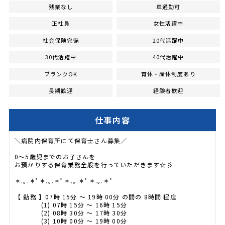
残業なし
車通勤可
正社員
女性活躍中
社会保険完備
20代活躍中
30代活躍中
40代活躍中
ブランクOK
育休・産休制度あり
長期歓迎
経験者歓迎
仕事内容
＼病院内保育所にて保育士さん募集／
0〜5歳児までのお子さんを
お預かりする保育業務全般を行っていただきます☆彡
＊.｡.＊ﾟ＊.｡.＊ﾟ＊.｡.＊ﾟ＊.｡.＊ﾟ
【 勤務 】07時 15分 〜 19時 00分 の間の 8時間 程度
(1) 07時 15分 〜 16時 15分
(2) 08時 30分 〜 17時 30分
(3) 10時 00分 〜 19時 00分