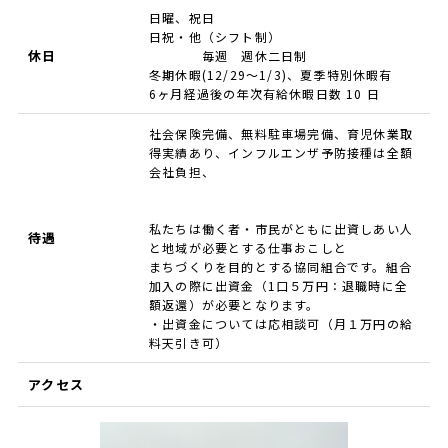
日曜、祝日
日祝・他（シフト制）
休日
毎週 週休二日制
冬期休暇(12/29〜1/3)、夏季特別休暇有
6ヶ月経過後の年次有給休暇日数 10 日
社会保険完備、無料駐車場完備、育児休業取
得実績あり、インフルエンザ予防接種は全額
会社負担、
私たちは働く者・市民がともに出資しあい人
待遇
と地域が必要とする仕事おこしと
まちづくりを目的とする協同組合です。組合
加入の際に出資金（1口５万円：退職時に全
額返還）が必要となります。
・出資金については応相談可（月１万円の給
料天引き可）
アクセス