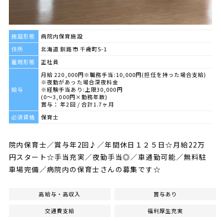
施設形態
病院内保育施設
住所
北海道 釧路市 千歳町5-1
雇用形態
正社員
月給 220,000円※職務手当:10,000円(担任を持った場合支給)
※夜勤があった場合深夜料金
給与
※経験手当あり:上限30,000円
(0〜3,000円×勤務年数)
賞与： 年2回 / 合計1.7ヶ月
必須資格
保育士
院内保育士／賞与年2回♪／年間休日１２５日☆月給22万
円スタート☆手当充実／夜勤手当◎／車通勤可能／無料駐
車場完備／病院内の保育士さんの募集です☆
高給与・高収入
賞与あり
交通費支給
福利厚生充実