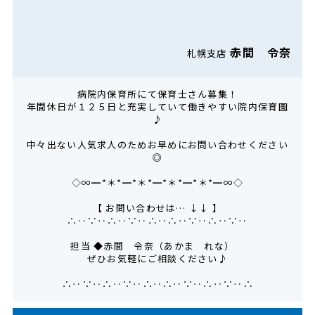
赤間 令奈
札幌支店
病院内保育所にて保育士さん募集！
年間休日が１２５日と充実していて働きやすい院内保育園
♪
中々出ない人気求人のためお早めにお問い合わせください
◎
◇∞━*＊*━*＊*━*＊*━*＊*━∞◇
【 お問い合わせは… ↓↓ 】
∴‥∵‥∴‥∵‥∴‥∴‥∵‥∴‥∵‥
担当 ◆赤間 令奈（あかま れな）
ぜひお気軽にご相談ください♪
∴‥∵‥∴‥∵‥∴‥∴‥∵‥∴‥∵‥∴