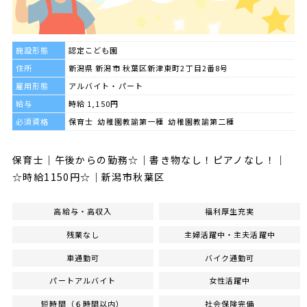
施設形態
認定こども園
住所
新潟県 新潟市 秋葉区新津東町2丁目2番8号
雇用形態
アルバイト・パート
給与
時給 1,150円
必須資格
保育士 幼稚園教諭第一種 幼稚園教諭第二種
保育士｜午後からの勤務☆｜書き物なし！ピアノなし！｜
☆時給1150円☆｜新潟市秋葉区
高給与・高収入
福利厚生充実
残業なし
主婦活躍中・主夫活躍中
車通勤可
バイク通勤可
パートアルバイト
女性活躍中
短時間（６時間以内）
社会保険完備