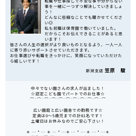
転職や仕事探しで不安な事や分からない
事を一緒に一つずつ解決していきましょ
う！
どんなに些細なことでも聞かせてくださ
い◎
私も前職は保育園で働いていました。
だからこそお伝えできることがあると思
います！
皆さんの人生の選択がより良いものとなるよう、一人一人
に寄り添いサポートさせていただきます。
お仕事選びや転職をきっかけに、笑顔になっていただけた
ら嬉しいです！
笠原 駿
新潟支店
中々でない園さんの求人が出ました！
☆認定こども園でパートでのお仕事☆
⌒¨⌒¨⌒¨⌒¨⌒¨⌒¨⌒¨⌒¨⌒¨⌒¨⌒
広い園庭と広い園舎での勤務です☆
定員は0～5歳児までの計81名です！
土曜日はお休みなのでご安心下さい！
＊ … * … ＊ … * …＊ … * … ＊ … * …＊