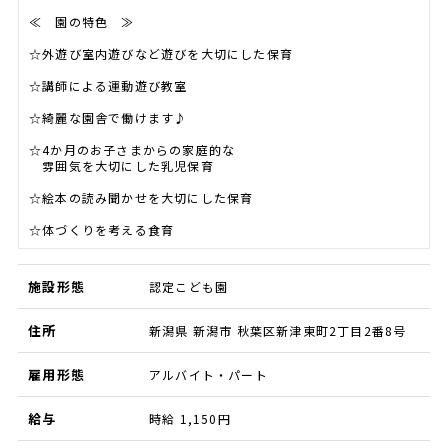
≪ 園の特色 ≫
☆外遊び室内遊びなど遊びを大切にした保育
☆講師による運動遊び教室
☆綺麗な園舎で働けます♪
☆4か月のお子さまからの家庭的な
雰囲気を大切にした乳児保育
☆絵本の読み聞かせを大切にした保育
☆体づくりを考える食育
施設形態
認定こども園
住所
新潟県 新潟市 秋葉区新津東町2丁目2番8号
雇用形態
アルバイト・パート
給与
時給 1,150円