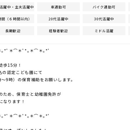
活躍中・主夫活躍中
車通勤可
バイク通勤可
時間（６時間以内）
20代活躍中
30代活躍中
長期歓迎
経験者歓迎
ミドル活躍
＊｡*ﾟ＊⌒＊ﾟ*｡＊⌒＊｡*ﾟ
徒歩15分！
0名の認定こども園にて
時～9時）の保育補助をお願いします。
のため、保育士と幼稚園免許が
になります！
＊｡*ﾟ＊⌒＊ﾟ*｡＊⌒＊｡*ﾟ