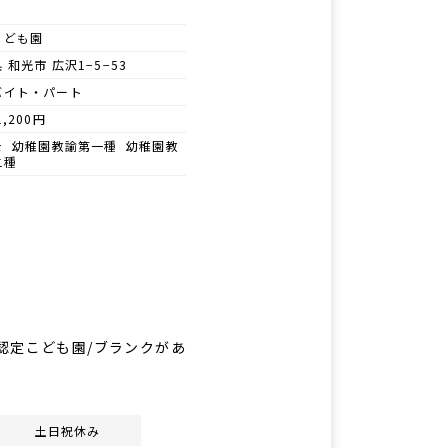
こども園
 和光市 広沢1−5−53
バイト・パート
1,200円
士 幼稚園教諭第一種 幼稚園教
二種
線/認定こども園/ブランクがあ
土日祝休み