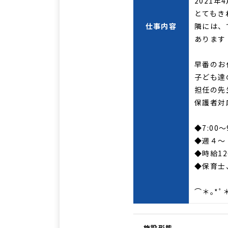
2021
とてもき
仕事内容
隣には、
あります
早番のお
子ども達
担任の先
保護者対
◆7:00
◆週４～
◆時給12
◆保育士
⌒＊｡*ﾟ
施設形態