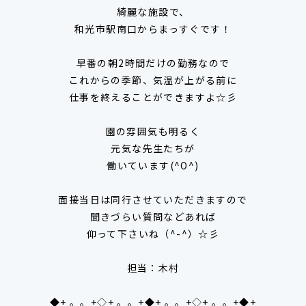
綺麗な施設で、
和光市駅南口からまっすぐです！
早番の朝2時間だけの勤務なので
これからの季節、気温が上がる前に
仕事を終えることができますよ☆彡
園の雰囲気も明るく
元気な先生たちが
働いています(^O^)
面接当日は同行させていただきますので
聞きづらい質問などあれば
仰って下さいね（^-^）☆彡
担当：木村
◆+ 。。+◇+ 。。+◆+ 。。+◇+ 。。+◆+