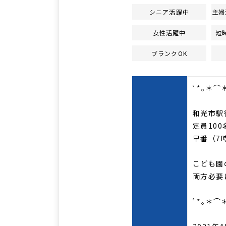
シニア活躍中
主婦
女性活躍中
短
ブランクOK
ﾟ*｡＊⌒
和光市駅
定員10
早番（7
こども園
両方必要
ﾟ*｡＊⌒