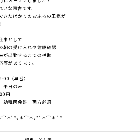
年4月にオープンしました！
れいな園舎です。
できたばかりのおふろの王様が
！
仕事として
の朝の受け入れや健康確認
生が出勤するまでの補助
応等があります。
～9:00（早番）
 平日のみ
00円
、幼稚園免許 両方必須
＊⌒＊ﾟ*｡＊⌒＊｡*ﾟ＊⌒＊ ﾟ*
認定こども園