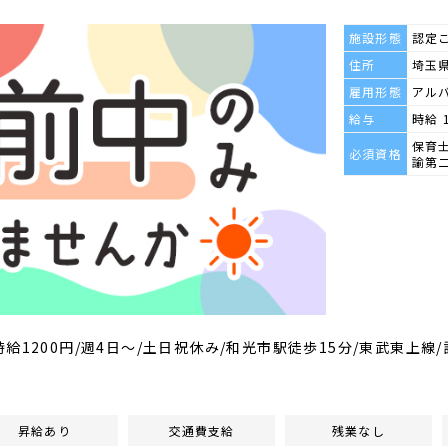
施設形態
認定
住所
埼玉県
雇用形態
アル
給与
時給 
保育
必須資格
諭第
00/時給1200円/週4日～/土日祝休み/和光市駅徒歩15分/東武東上
昇給あり
交通費支給
残業なし