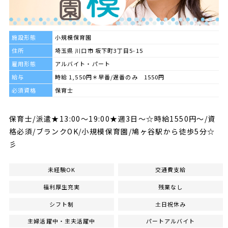
施設形態
小規模保育園
住所
埼玉県 川口市 坂下町3丁目5-15
雇用形態
アルバイト・パート
給与
時給 1,550円＊早番/遅番のみ 1550円
必須資格
保育士
保育士/派遣★13:00～19:00★週3日～☆時給1550円～/資
格必須/ブランクOK/小規模保育園/鳩ヶ谷駅から徒歩5分☆
彡
未経験OK
交通費支給
福利厚生充実
残業なし
シフト制
土日祝休み
主婦活躍中・主夫活躍中
パートアルバイト