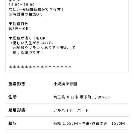
14:00～19:00
など5～6時間勤務ができる方！
※時間帯の相談OK
▼勤務日数
週3日～OK！
▼経験が浅くてもOK！
→優しい先生が多いので、
未経験やブランクありでも安心して
働ける環境です！
＊＊＊＊＊＊＊＊＊＊＊＊＊＊＊＊
施設形態
小規模保育園
住所
埼玉県 川口市 坂下町3丁目5-15
雇用形態
アルバイト・パート
給与
時給 1,550円＊早番/遅番のみ 1550円