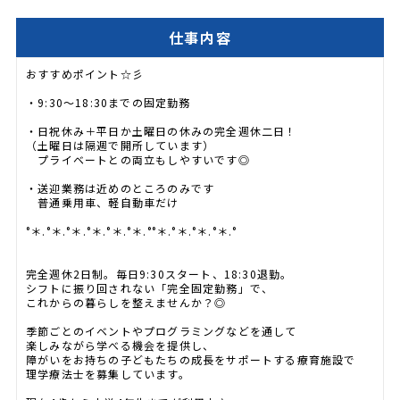
仕事内容
おすすめポイント☆彡
・9:30～18:30までの固定勤務
・日祝休み＋平日か土曜日の休みの完全週休二日！
（土曜日は隔週で開所しています）
プライベートとの両立もしやすいです◎
・送迎業務は近めのところのみです
普通乗用車、軽自動車だけ
°＊.°＊.°＊.°＊.°＊.°＊.°°＊.°＊.°＊.°＊.°
完全週休2日制。毎日9:30スタート、18:30退勤。
シフトに振り回されない「完全固定勤務」で、
これからの暮らしを整えませんか？◎
季節ごとのイベントやプログラミングなどを通して
楽しみながら学べる機会を提供し、
障がいをお持ちの子どもたちの成長をサポートする療育施設で
理学療法士を募集しています。