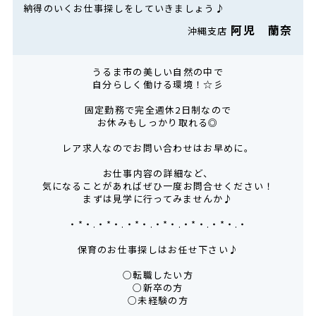
納得のいくお仕事探しをしていきましょう♪
阿児 蘭奈
沖縄支店
うるま市の美しい自然の中で
自分らしく働ける環境！☆彡
固定勤務で完全週休2日制なので
お休みもしっかり取れる◎
レア求人なのでお問い合わせはお早めに。
お仕事内容の詳細など、
気になることがあればぜひ一度お問合せください！
まずは見学に行ってみませんか♪
・*・.・*・.・*・.・*・.・*・.・*・.・
保育のお仕事探しはお任せ下さい♪
○転職したい方
○新卒の方
○未経験の方