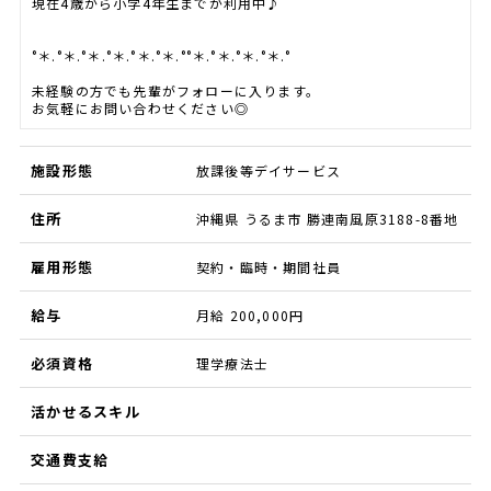
現在4歳から小学4年生までが利用中♪
°＊.°＊.°＊.°＊.°＊.°＊.°°＊.°＊.°＊.°＊.°
未経験の方でも先輩がフォローに入ります。
お気軽にお問い合わせください◎
施設形態
放課後等デイサービス
住所
沖縄県 うるま市 勝連南風原3188-8番地
雇用形態
契約・臨時・期間社員
給与
月給 200,000円
必須資格
理学療法士
活かせるスキル
交通費支給