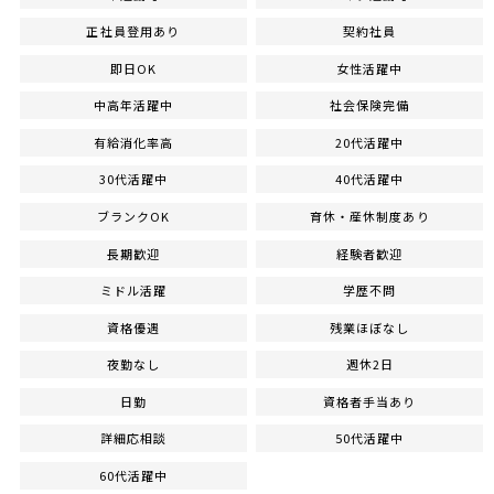
正社員登用あり
契約社員
即日OK
女性活躍中
中高年活躍中
社会保険完備
有給消化率高
20代活躍中
30代活躍中
40代活躍中
ブランクOK
育休・産休制度あり
長期歓迎
経験者歓迎
ミドル活躍
学歴不問
資格優遇
残業ほぼなし
夜勤なし
週休2日
日勤
資格者手当あり
詳細応相談
50代活躍中
60代活躍中