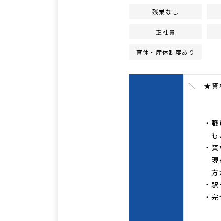
残業なし
正社員
育休・産休制度あり
＼ ★資
【★お
・職員
もバッ
・資格
現在7
方がお
・駅チ
・完全