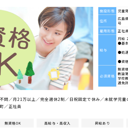
施設形態
児童
広島
住所
号
雇用形態
正社
月給 2
●基本
給与
●処遇
●資格
無資
教諭
必須資格
学校
通免
不問／月21万以上／完全週休2制／日祝固定で休み／未就学児童
町／正社員
無資格OK
高給与・高収入
昇給あり