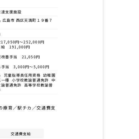
発達支援施設
県 広島市 西区天満町１９番７
員
17,050円～252,000円
給 191,000円
改善手当 21,050円
手当 3,000円～5,000円
格 児童指導員任用資格 幼稚園
第一種 小学校教諭普通免許 中
教諭普通免許 高等学校教諭普
許
の療育／駅チカ／交通費支
交通費支給