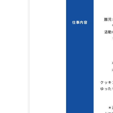
＜お
09:
園児さん
仕事内容
午前
活動の
＊送
＜お
木・
平日に
木曜日
クッキン
ゆったり
＊送迎