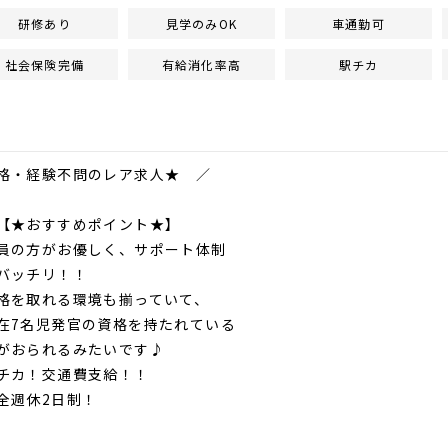
研修あり
見学のみOK
車通勤可
社会保険完備
有給消化率高
駅チカ
格・経験不問のレア求人★ ／
すすめポイント★】
の方がお優しく、サポート体制
チリ！！
を取れる環境も揃っていて、
名児発官の資格を持たれている
られるみたいです♪
カ！交通費支給！！
週休2日制！