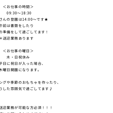
仕事の時間＞
30～18:30
の登園は14:00～です★
は書類をしたり
準備をして過ごしてます！
迎業務あります
仕事の曜日＞
日祝休み
祝日が入った場合、
開園になります。
グや季節のおもちゃを作ったり、
した雰囲気で過ごしてます♪
業務が可能な方必須！！！