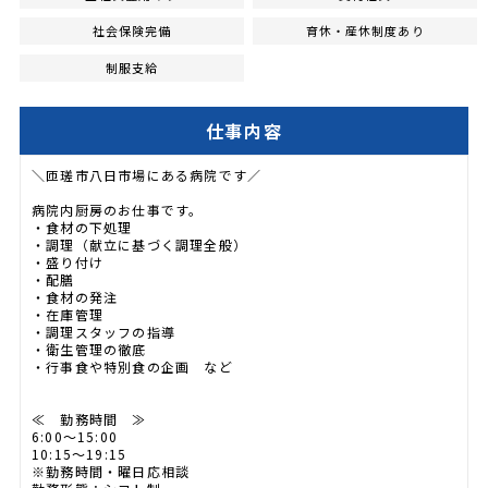
社会保険完備
育休・産休制度あり
制服支給
仕事内容
＼匝瑳市八日市場にある病院です／
病院内厨房のお仕事です。
・食材の下処理
・調理（献立に基づく調理全般）
・盛り付け
・配膳
・食材の発注
・在庫管理
・調理スタッフの指導
・衛生管理の徹底
・行事食や特別食の企画 など
≪ 勤務時間 ≫
6:00～15:00
10:15～19:15
※勤務時間・曜日応相談