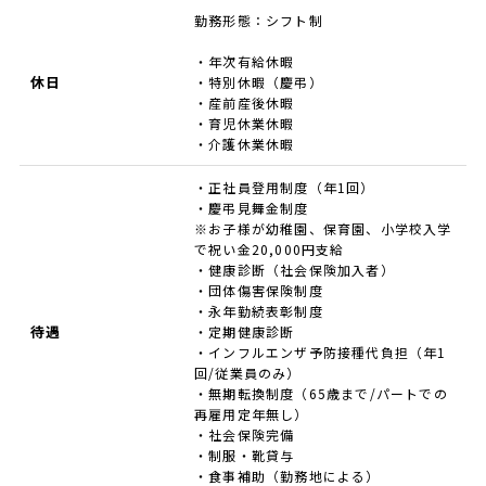
勤務形態：シフト制
・年次有給休暇
休日
・特別休暇（慶弔）
・産前産後休暇
・育児休業休暇
・介護休業休暇
・正社員登用制度（年1回）
・慶弔見舞金制度
※お子様が幼稚園、保育園、小学校入学
で祝い金20,000円支給
・健康診断（社会保険加入者）
・団体傷害保険制度
・永年勤続表彰制度
待遇
・定期健康診断
・インフルエンザ予防接種代負担（年1
回/従業員のみ）
・無期転換制度（65歳まで/パートでの
再雇用定年無し）
・社会保険完備
・制服・靴貸与
・食事補助（勤務地による）