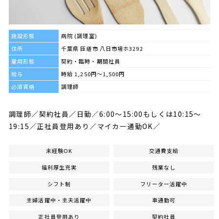
施設形態
病院 (調理室)
住所
千葉県 匝瑳市 八日市場ホ3292
雇用形態
契約・臨時・期間社員
給与
時給 1,250円～1,500円
必須資格
調理師
調理師／契約社員／日勤／6:00～15:00もしくは10:15～
19:15／正社員登用あり／マイカー通勤OK／
未経験OK
交通費支給
福利厚生充実
残業なし
シフト制
フリーター活躍中
主婦活躍中・主夫活躍中
車通勤可
正社員登用あり
契約社員