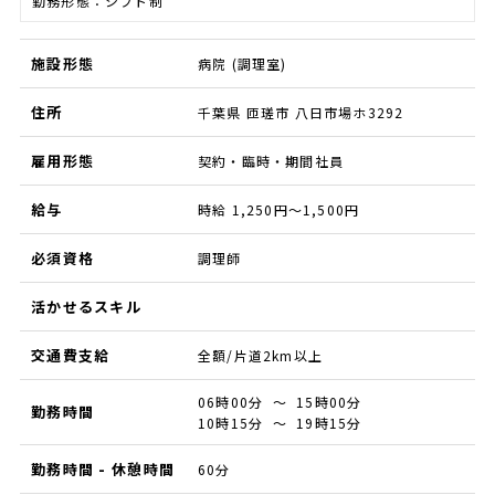
勤務形態：シフト制
施設形態
病院 (調理室)
住所
千葉県 匝瑳市 八日市場ホ3292
雇用形態
契約・臨時・期間社員
給与
時給 1,250円～1,500円
必須資格
調理師
活かせるスキル
交通費支給
全額/片道2km以上
06時00分 ～ 15時00分
勤務時間
10時15分 ～ 19時15分
勤務時間 - 休憩時間
60分