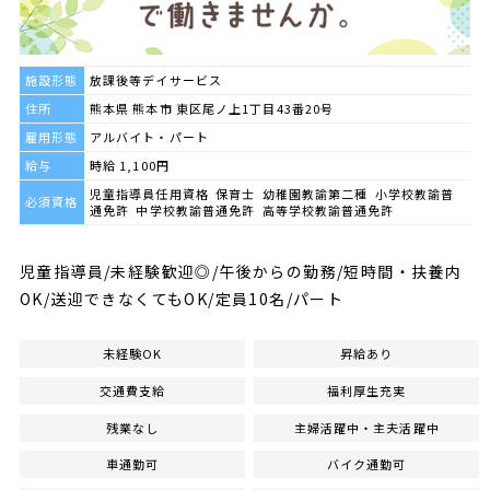
施設形態
放課後等デイサービス
住所
熊本県 熊本市 東区尾ノ上1丁目43番20号
雇用形態
アルバイト・パート
給与
時給 1,100円
児童指導員任用資格 保育士 幼稚園教諭第二種 小学校教諭普
必須資格
通免許 中学校教諭普通免許 高等学校教諭普通免許
児童指導員/未経験歓迎◎/午後からの勤務/短時間・扶養内
OK/送迎できなくてもOK/定員10名/パート
未経験OK
昇給あり
交通費支給
福利厚生充実
残業なし
主婦活躍中・主夫活躍中
車通勤可
バイク通勤可