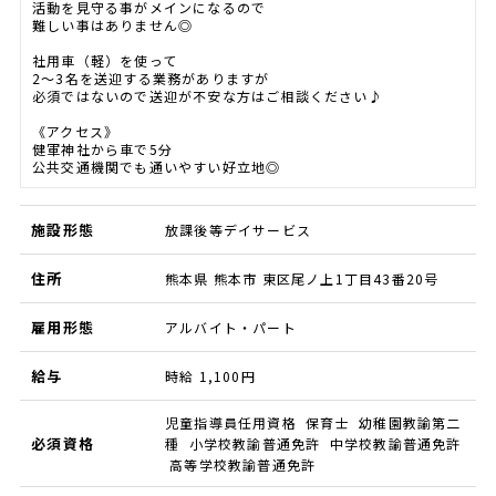
活動を見守る事がメインになるので
難しい事はありません◎
社用車（軽）を使って
2～3名を送迎する業務がありますが
必須ではないので送迎が不安な方はご相談ください♪
《アクセス》
健軍神社から車で5分
公共交通機関でも通いやすい好立地◎
施設形態
放課後等デイサービス
住所
熊本県 熊本市 東区尾ノ上1丁目43番20号
雇用形態
アルバイト・パート
給与
時給 1,100円
児童指導員任用資格 保育士 幼稚園教諭第二
必須資格
種 小学校教諭普通免許 中学校教諭普通免許
高等学校教諭普通免許