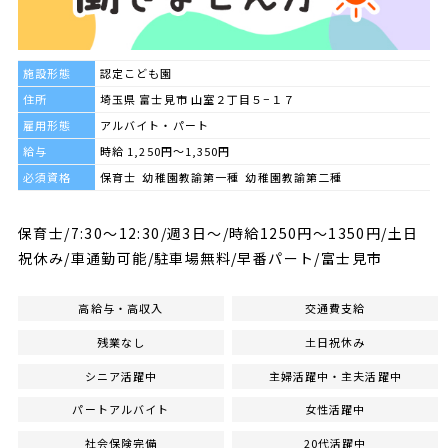
施設形態
認定こども園
住所
埼玉県 富士見市 山室２丁目５−１７
雇用形態
アルバイト・パート
給与
時給 1,250円～1,350円
必須資格
保育士 幼稚園教諭第一種 幼稚園教諭第二種
保育士/7:30～12:30/週3日～/時給1250円～1350円/土日
祝休み/車通勤可能/駐車場無料/早番パート/富士見市
高給与・高収入
交通費支給
残業なし
土日祝休み
シニア活躍中
主婦活躍中・主夫活躍中
パートアルバイト
女性活躍中
社会保険完備
20代活躍中