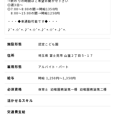
→終わりの時間はご希望お聞かせ下さい
◎週3日～
◎7:00～8:00の間→時給1350円
8:00～15:00の間→時給1250円
・・・◆車通勤可能です◆・・・
♪ﾟ+.☆ﾟ+.♪ﾟ+.☆ﾟ+.♪ﾟ+.☆ﾟ+.♪ﾟ+.
施設形態
認定こども園
住所
埼玉県 富士見市 山室２丁目５−１７
雇用形態
アルバイト・パート
給与
時給 1,250円～1,350円
必須資格
保育士 幼稚園教諭第一種 幼稚園教諭第二種
活かせるスキル
交通費支給