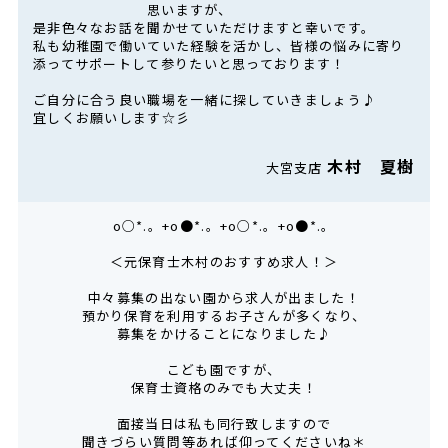
思いますが、
是非色々なお話を聞かせていただけますと幸いです。
私も幼稚園で働いていた経験を活かし、皆様の悩みに寄り
添ってサポートして参りたいと思っております！
ご自分に合う良い職場を一緒に探していきましょう♪
宜しくお願いします☆彡
木村 夏樹
大宮支店
o○*.。+o●*.。+o○*.。+o●*.。
＜元保育士木村のおすすめ求人！＞
中々募集の出ない園から求人が出ました！
預かり保育を利用するお子さんが多くなり、
募集をかけることになりました♪
こども園ですが、
保育士資格のみでも大丈夫！
面接当日は私も同行致しますので
聞きづらい質問等あれば仰ってくださいね＊