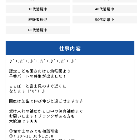
30代活躍中
40代活躍中
経験者歓迎
50代活躍中
60代活躍中
仕事内容
♪ﾟ+.☆ﾟ+.♪ﾟ+.☆ﾟ+.♪ﾟ+.☆ﾟ+.♪ﾟ
認定こども園きたはら幼稚園より
早番パートの募集が出ました！
ららぽーと富士見のすぐ近くに
なります（^0^）♪
園庭は芝生で伸び伸びと過ごせます☆彡
受け入れの補助から日中の保育補助まで
お願いします！ブランクがある方も
大歓迎です★★
◎保育士のみでも相談可能
◎7:30～11:30や12:30