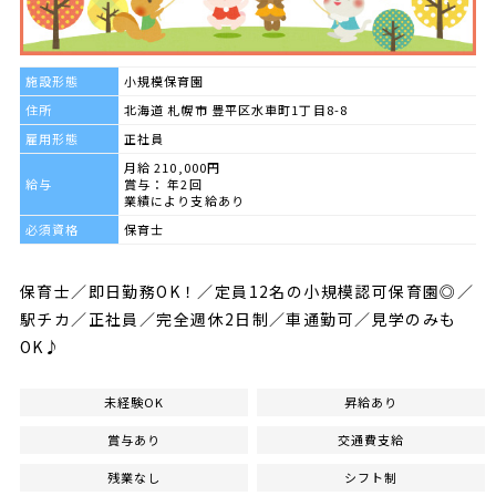
施設形態
小規模保育園
住所
北海道 札幌市 豊平区水車町1丁目8-8
雇用形態
正社員
月給 210,000円
給与
賞与： 年2回
業績により支給あり
必須資格
保育士
保育士／即日勤務OK！／定員12名の小規模認可保育園◎／
駅チカ／正社員／完全週休2日制／車通勤可／見学のみも
OK♪
未経験OK
昇給あり
賞与あり
交通費支給
残業なし
シフト制