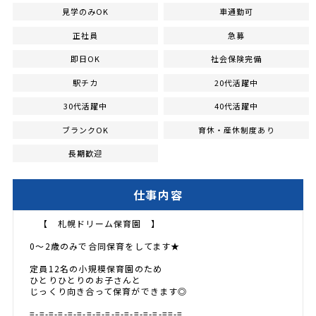
見学のみOK
車通勤可
正社員
急募
即日OK
社会保険完備
駅チカ
20代活躍中
30代活躍中
40代活躍中
ブランクOK
育休・産休制度あり
長期歓迎
仕事内容
【 札幌ドリーム保育園 】
0～2歳のみで合同保育をしてます★
定員12名の小規模保育園のため
ひとりひとりのお子さんと
じっくり向き合って保育ができます◎
=-=-=-=-=-=-=-=-=-=-=-=-=-=-==-=