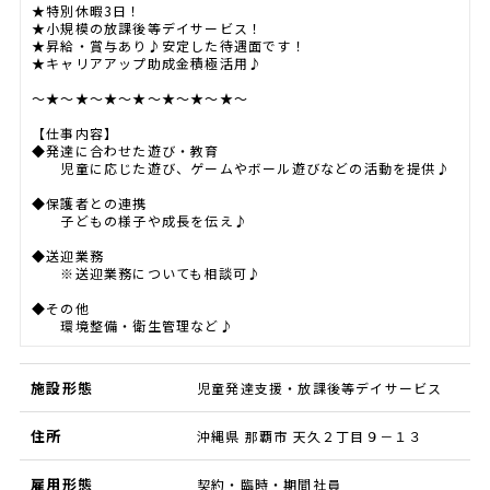
★特別休暇3日！
★小規模の放課後等デイサービス！
★昇給・賞与あり♪安定した待遇面です！
★キャリアアップ助成金積極活用♪
～★～★～★～★～★～★～★～
【仕事内容】
◆発達に合わせた遊び・教育
児童に応じた遊び、ゲームやボール遊びなどの活動を提供♪
◆保護者との連携
子どもの様子や成長を伝え♪
◆送迎業務
※送迎業務についても相談可♪
◆その他
環境整備・衛生管理など♪
施設形態
児童発達支援・放課後等デイサービス
住所
沖縄県 那覇市 天久２丁目９－１３
雇用形態
契約・臨時・期間社員