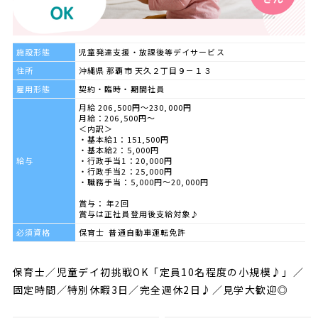
施設形態
児童発達支援・放課後等デイサービス
住所
沖縄県 那覇市 天久２丁目９－１３
雇用形態
契約・臨時・期間社員
月給 206,500円～230,000円
月給：206,500円～
＜内訳＞
・基本給1：151,500円
・基本給2：5,000円
給与
・行政手当1：20,000円
・行政手当2：25,000円
・職務手当：5,000円～20,000円
賞与： 年2回
賞与は正社員登用後支給対象♪
必須資格
保育士 普通自動車運転免許
保育士／児童デイ初挑戦OK「定員10名程度の小規模♪」／
固定時間／特別休暇3日／完全週休2日♪／見学大歓迎◎