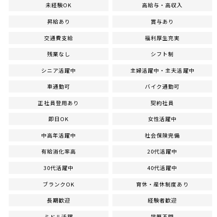
未経験OK
高給与・高収入
昇給あり
賞与あり
交通費支給
福利厚生充実
残業なし
シフト制
シニア活躍中
主婦活躍中・主夫活躍中
車通勤可
バイク通勤可
正社員登用あり
契約社員
即日OK
女性活躍中
中高年活躍中
社会保険完備
有給消化率高
20代活躍中
30代活躍中
40代活躍中
ブランクOK
育休・産休制度あり
長期歓迎
経験者歓迎
ミドル活躍
学歴不問