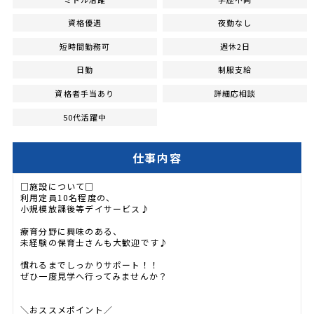
資格優遇
夜勤なし
短時間勤務可
週休2日
日勤
制服支給
資格者手当あり
詳細応相談
50代活躍中
仕事内容
□施設について□
利用定員10名程度の、
小規模放課後等デイサービス♪
療育分野に興味のある、
未経験の保育士さんも大歓迎です♪
慣れるまでしっかりサポート！！
ぜひ一度見学へ行ってみませんか？
＼おススメポイント／