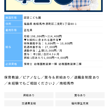
施設形態
認定こども園
住所
福島県 南相馬市 原町区二見町1丁目80-1
雇用形態
正社員
月給 198,084円～214,408円
▼お給料に含まれる諸手当▼
特殊業務手当： 9,684円 〜 10,608円
給与
処遇改善手当： 27,000円
通勤手当：上限15,000円／月
賞与： 年2回 / 合計4.3ヶ月
昇給 1月あたり1,000円～4,000円
必須資格
保育士 幼稚園教諭第一種 幼稚園教諭第二種
保育教諭／ピアノなし／賞与＆昇給あり／退職金制度あり
／未経験でもご相談ください♪／南相馬市
昇給あり
賞与あり
交通費支給
福利厚生充実