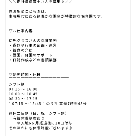
＼＼正社員保育士さんを募集♪／／
原町聖愛こども園は、
南相馬市にある緑豊かな園庭が特徴的な保育園です。
▽お仕事内容
￣￣￣￣￣￣￣￣￣￣￣￣￣￣￣
幼児クラスさんの保育業務
・遊びや行事の企画・運営
・給食の介助
・登園、降園のサポート
・日誌作成などの書類業務
▽勤務時間・休日
￣￣￣￣￣￣￣￣￣￣￣￣￣￣￣
シフト制
07:15 ～ 16:00
10:00 ～ 18:45
08:30 ～ 17:15
” 07:15 ～ 18:45 ” のうち 実働7時間45分
週休二日制（日、祝 シフト制）
有給休暇制度あり
＊入職6ヶ月経過後に10日付与
そのほかにも休暇制度ございます♪