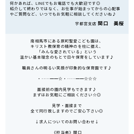
何かあれば、LINEでもお電話でも大歓迎です◎
紹介して終わりではなく、お仕事が始まってからの心配事
やご質問など、いつでもお気軽に相談してくださいね♪
関口 美桜
宇都宮支店
南相馬市にある原町聖愛こども園は、
キリスト教保育の精神のを柱に据え、
「みんな愛されている」という
温かい基本理念のもとで日々保育をしています♪
職員さんの明るい笑顔が印象的な保育園です♪
・‥…━━☆・‥…━━☆☆☆
面接前の園内見学もできます♪
まずはお気軽にご相談ください☆◎
見学・面接まで
全て同行致しますのでご安心下さい◎
↓求人についてのお問い合わせ↓
《担当者》関口