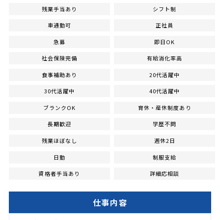
残業手当あり
シフト制
車通勤可
正社員
急募
即日OK
社会保険完備
有給消化率高
食事補助あり
20代活躍中
30代活躍中
40代活躍中
ブランクOK
育休・産休制度あり
長期歓迎
学歴不問
残業ほぼなし
週休2日
日勤
制服支給
資格者手当あり
詳細応相談
仕事内容