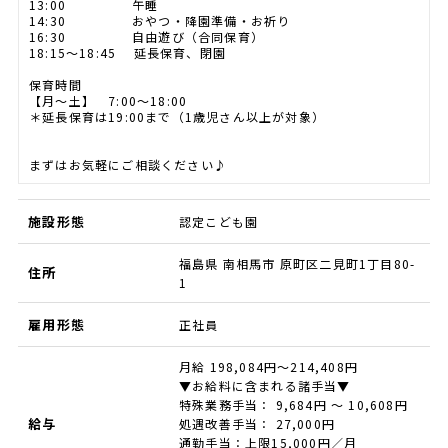
13:00 午睡
14:30 おやつ・降園準備・お祈り
16:30 自由遊び（合同保育）
18:15～18:45 延長保育、閉園
保育時間
【月～土】 7:00～18:00
＊延長保育は19:00まで（1歳児さん以上が対象）
まずはお気軽にご相談ください♪
施設形態
認定こども園
福島県 南相馬市 原町区二見町1丁目80-
住所
1
雇用形態
正社員
月給 198,084円～214,408円
▼お給料に含まれる諸手当▼
特殊業務手当： 9,684円 〜 10,608円
給与
処遇改善手当： 27,000円
通勤手当：上限15,000円／月