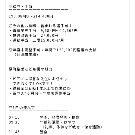
▽給与・手当
￣￣￣￣￣￣￣￣￣￣￣￣￣￣￣
198,084円～214,408円
〇その他お給料に含まれる諸手当↓
・職種業務手当 9,684円～10,608円
・処遇改善手当 27,000円
・通勤手当 上限15,000円/月
◎年度末調整手当：年間で120,000円程度の支給
（前年度実績）
原町聖愛こども園の魅力
￣￣￣￣￣￣￣￣￣￣￣￣￣￣￣
・ピアノは得意な先生にお任せ♪
できなくてもOKです！
・退職金は勤続1年以上で対象に◎
・賞与3.4ヶ月分＋年度末調整手当
▽1日の流れ▽
￣￣￣￣￣￣￣￣￣￣￣￣￣￣￣
07:15 開園、順次登園・視診
09:30 年齢別活動・おやつ
（礼拝、体操など教育・保育活動）
11:45 昼食