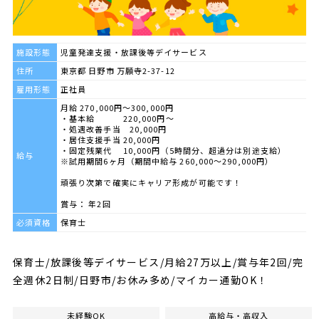
施設形態
児童発達支援・放課後等デイサービス
住所
東京都 日野市 万願寺2-37-12
雇用形態
正社員
月給 270,000円～300,000円
・基本給 220,000円～
・処遇改善手当 20,000円
・居住支援手当 20,000円
・固定残業代 10,000円（5時間分、超過分は別途支給）
給与
※試用期間6ヶ月（期間中給与 260,000～290,000円）
頑張り次第で確実にキャリア形成が可能です！
賞与： 年2回
必須資格
保育士
保育士/放課後等デイサービス/月給27万以上/賞与年2回/完
全週休2日制/日野市/お休み多め/マイカー通勤OK！
未経験OK
高給与・高収入