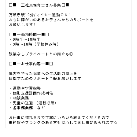
□■─正社員保育士さん募集□■─
万願寺駅10分/マイカー通勤ＯＫ！
おもに障がいのあるお子さんたちのサポートを
お願いします！
□■─勤務時間─■□
・9時半～18時半
・9時～18時（学校休み時）
残業なしプライベートとの両立も◎
□■─お仕事内容─■□
障害を持った児童への生活能力向上を
目指すためのサポート全般お願いします
・運動や学習指導
・個別支援計画作成補佐
・相談業務
・児童の送迎 （運転必須）
・各事務業務 など
お仕事に慣れるまで丁寧にいろいろ教えてくださるので
未経験やブランクのある方も安心してお仕事始められます☆