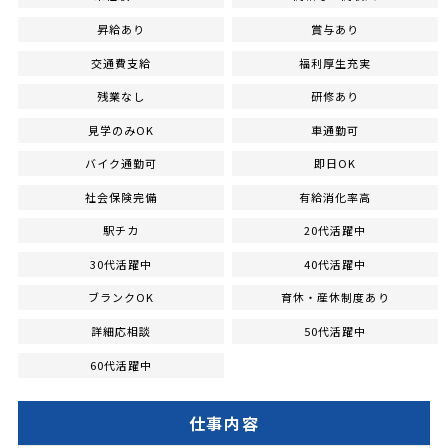
昇給あり
賞与あり
交通費支給
福利厚生充実
残業なし
研修あり
見学のみOK
車通勤可
バイク通勤可
即日OK
社会保険完備
有給消化率高
駅チカ
20代活躍中
30代活躍中
40代活躍中
ブランクOK
育休・産休制度あり
詳細応相談
50代活躍中
60代活躍中
仕事内容