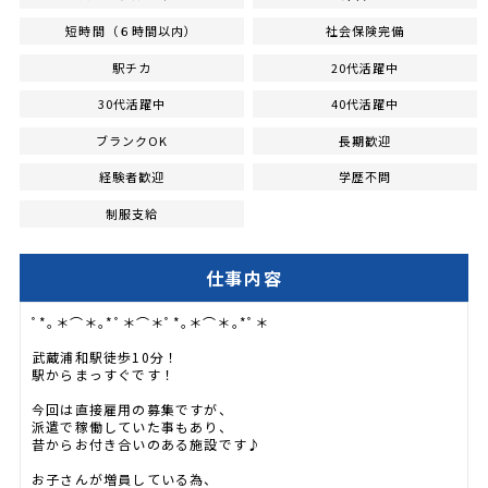
短時間（６時間以内）
社会保険完備
駅チカ
20代活躍中
30代活躍中
40代活躍中
ブランクOK
長期歓迎
経験者歓迎
学歴不問
制服支給
仕事内容
ﾟ*｡＊⌒＊｡*ﾟ＊⌒＊ﾟ*｡＊⌒＊｡*ﾟ＊
武蔵浦和駅徒歩10分！
駅からまっすぐです！
今回は直接雇用の募集ですが、
派遣で稼働していた事もあり、
昔からお付き合いのある施設です♪
お子さんが増員している為、