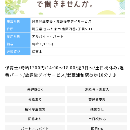
施設形態
児童発達支援・放課後等デイサービス
住所
埼玉県 さいたま市 南区四谷2丁目5-11
雇用形態
アルバイト・パート
給与
時給 1,300円
必須資格
保育士
保育士/時給1300円/14:00～18:00/週3日～/土日祝休み/遅
番パート/放課後デイサービス/武蔵浦和駅徒歩10分♪♪
未経験OK
高給与・高収入
昇給あり
交通費支給
福利厚生充実
残業なし
研修あり
土日祝休み
パートアルバイト
即日OK