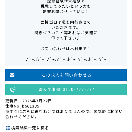
療育経験が未経験で
挑戦してみたいという方も
是非お問合せ下さいね！
面接当日は私も同行させて
いただきます。
聞きづらいこと等あればお気軽に
仰って下さい♪
お問い合わせは木村まで！
♪ﾟ+.☆ﾟ+.♪ﾟ+.☆ﾟ+.♪ﾟ+.☆ﾟ+.♪ﾟ+.☆ﾟ+
この求人を問い合わせる
電話で相談 0120-777-277
更新日：2026年7月22日
仕事No.jb661385
※すぐに選考に進むわけではありませんので、お気軽にお問い
合わせください。
検索結果一覧に戻る