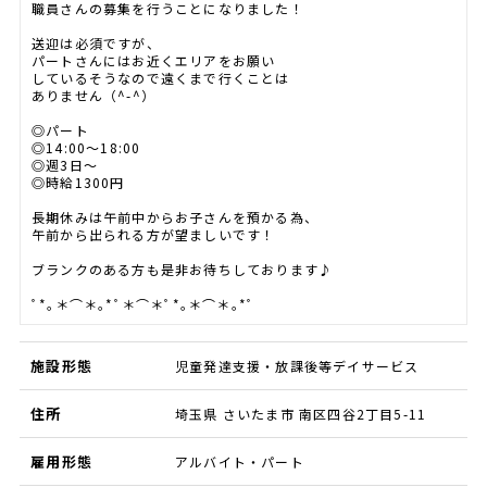
職員さんの募集を行うことになりました！
送迎は必須ですが、
パートさんにはお近くエリアをお願い
しているそうなので遠くまで行くことは
ありません（^-^）
◎パート
◎14:00～18:00
◎週3日～
◎時給1300円
長期休みは午前中からお子さんを預かる為、
午前から出られる方が望ましいです！
ブランクのある方も是非お待ちしております♪
ﾟ*｡＊⌒＊｡*ﾟ＊⌒＊ﾟ*｡＊⌒＊｡*ﾟ
施設形態
児童発達支援・放課後等デイサービス
住所
埼玉県 さいたま市 南区四谷2丁目5-11
雇用形態
アルバイト・パート