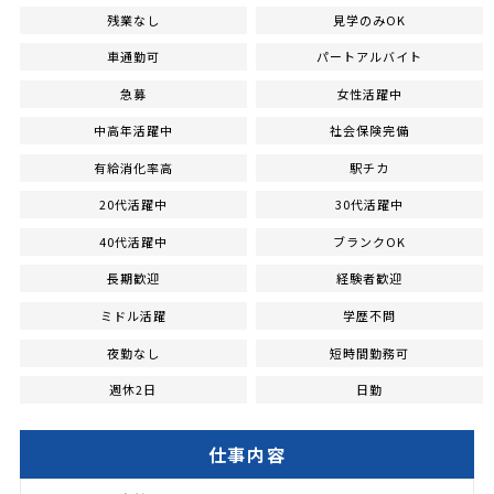
残業なし
見学のみOK
車通勤可
パートアルバイト
急募
女性活躍中
中高年活躍中
社会保険完備
有給消化率高
駅チカ
20代活躍中
30代活躍中
40代活躍中
ブランクOK
長期歓迎
経験者歓迎
ミドル活躍
学歴不問
夜勤なし
短時間勤務可
週休2日
日勤
仕事内容