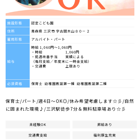
施設形態
認定こども園
住所
青森県 三沢市 字古間木山８０－２
雇用形態
アルバイト・パート
時給 1,060円～1,060円
・時給 1,060円
・処遇改善手当 実績による
給与
（毎月支給／年度末に一時金支給）
・交通費 上限あり
必須資格
保育士 幼稚園教諭第一種 幼稚園教諭第二種
保育士/パート/週4日～OK◎/休み希望考慮します☆彡/自然
に囲まれた環境♪/三沢駅徒歩7分＆無料駐車場あり☆彡
未経験OK
昇給あり
交通費支給
福利厚生充実