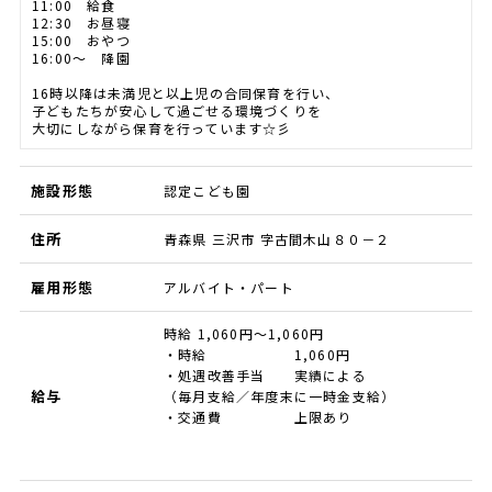
11:00 給食
12:30 お昼寝
15:00 おやつ
16:00～ 降園
16時以降は未満児と以上児の合同保育を行い、
子どもたちが安心して過ごせる環境づくりを
大切にしながら保育を行っています☆彡
施設形態
認定こども園
住所
青森県 三沢市 字古間木山８０－２
雇用形態
アルバイト・パート
時給 1,060円～1,060円
・時給 1,060円
・処遇改善手当 実績による
給与
（毎月支給／年度末に一時金支給）
・交通費 上限あり