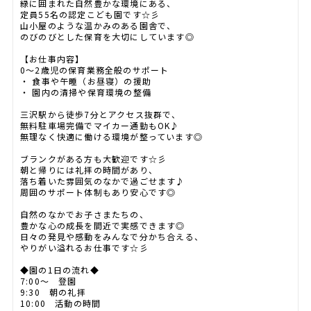
緑に囲まれた自然豊かな環境にある、
定員55名の認定こども園です☆彡
山小屋のような温かみのある園舎で、
のびのびとした保育を大切にしています◎
【お仕事内容】
0～2歳児の保育業務全般のサポート
・ 食事や午睡（お昼寝）の援助
・ 園内の清掃や保育環境の整備
三沢駅から徒歩7分とアクセス抜群で、
無料駐車場完備でマイカー通勤もOK♪
無理なく快適に働ける環境が整っています◎
ブランクがある方も大歓迎です☆彡
朝と帰りには礼拝の時間があり、
落ち着いた雰囲気のなかで過ごせます♪
周囲のサポート体制もあり安心です◎
自然のなかでお子さまたちの、
豊かな心の成長を間近で実感できます◎
日々の発見や感動をみんなで分かち合える、
やりがい溢れるお仕事です☆彡
◆園の1日の流れ◆
7:00～ 登園
9:30 朝の礼拝
10:00 活動の時間