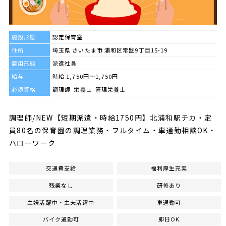
施設形態
認定保育室
住所
埼玉県 さいたま市 浦和区常盤9丁目15-19
雇用形態
派遣社員
給与
時給 1,750円～1,750円
必須資格
調理師 栄養士 管理栄養士
調理師/NEW【短期派遣・時給1750円】北浦和駅チカ・定
員80名の保育園の調理業務・フルタイム・車通勤相談OK・
ハローワーク
交通費支給
福利厚生充実
残業なし
研修あり
主婦活躍中・主夫活躍中
車通勤可
バイク通勤可
即日OK