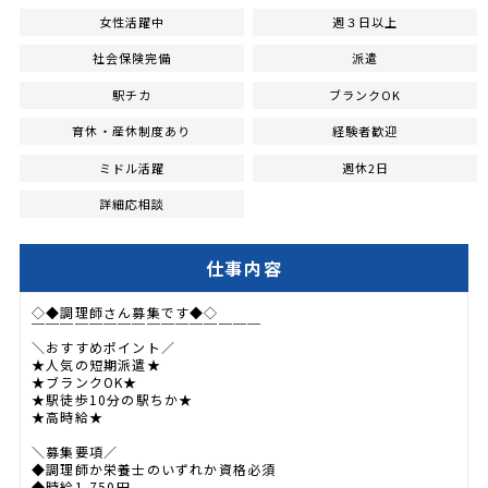
女性活躍中
週３日以上
社会保険完備
派遣
駅チカ
ブランクOK
育休・産休制度あり
経験者歓迎
ミドル活躍
週休2日
詳細応相談
仕事内容
◇◆調理師さん募集です◆◇
￣￣￣￣￣￣￣￣￣￣￣￣￣￣￣￣
＼おすすめポイント／
★人気の短期派遣★
★ブランクOK★
★駅徒歩10分の駅ちか★
★高時給★
＼募集要項／
◆調理師か栄養士のいずれか資格必須
◆時給1,750円