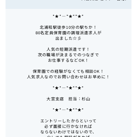
*★*――――*★**★*―――
北浦和駅徒歩10分の駅ちか！
80名定員保育園の調理派遣求人が
出ました☆彡
人気の短期派遣です！
次の職場が決まるでのつなぎで
お仕事するなどOK！
保育園での経験がなくても相談OK！
人気求人なのでお問い合わせはお早めに！
*★*――――*★**★*―――
大宮支店 担当：杉山
*★*――――*★**★*―――
エントリーしたからといって
必ず面接に行かなければ
ならないわけではないので、