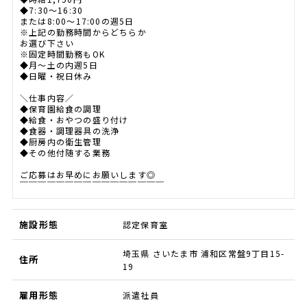
◆7:30～16:30
または8:00～17:00の週5日
※上記の勤務時間からどちらか
お選び下さい
※固定時間勤務もOK
◆月～土の内週5日
◆日曜・祝日休み
＼仕事内容／
◆保育園給食の調理
◆給食・おやつの盛り付け
◆食器・調理器具の洗浄
◆厨房内の衛生管理
◆その他付随する業務
ご応募はお早めにお願いします◎
￣￣￣￣￣￣￣￣￣￣￣￣￣￣￣￣
施設形態
認定保育室
埼玉県 さいたま市 浦和区常盤9丁目15-
住所
19
雇用形態
派遣社員