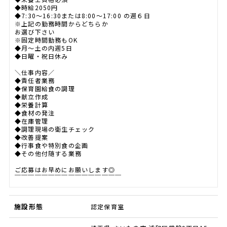
◆時給2050円
◆7:30～16:30または8:00～17:00 の週６日
※上記の勤務時間からどちらか
お選び下さい
※固定時間勤務もOK
◆月～土の内週5日
◆日曜・祝日休み
＼仕事内容／
◆責任者業務
◆保育園給食の調理
◆献立作成
◆栄養計算
◆食材の発注
◆在庫管理
◆調理現場の衛生チェック
◆改善提案
◆行事食や特別食の企画
◆その他付随する業務
ご応募はお早めにお願いします◎
￣￣￣￣￣￣￣￣￣￣￣￣￣￣￣￣
施設形態
認定保育室