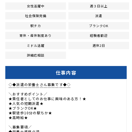
女性活躍中
週３日以上
社会保険完備
派遣
駅チカ
ブランクOK
育休・産休制度あり
経験者歓迎
ミドル活躍
週休2日
詳細応相談
仕事内容
◇◆派遣の栄養士さん募集です◆◇
￣￣￣￣￣￣￣￣￣￣￣￣￣￣￣￣
＼おすすめポイント／
★責任者としてのお仕事に興味のある方！★
★人気の短期派遣★
★ブランクOK★
★駅徒歩10分の駅ちか★
★高時給★
＼募集要項／
◆栄養士資格必須