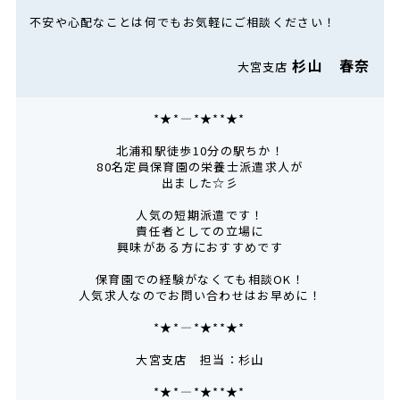
不安や心配なことは何でもお気軽にご相談ください！
杉山 春奈
大宮支店
*★*――――*★**★*―――
北浦和駅徒歩10分の駅ちか！
80名定員保育園の栄養士派遣求人が
出ました☆彡
人気の短期派遣です！
責任者としての立場に
興味がある方におすすめです
保育園での経験がなくても相談OK！
人気求人なのでお問い合わせはお早めに！
*★*――――*★**★*―――
大宮支店 担当：杉山
*★*――――*★**★*―――