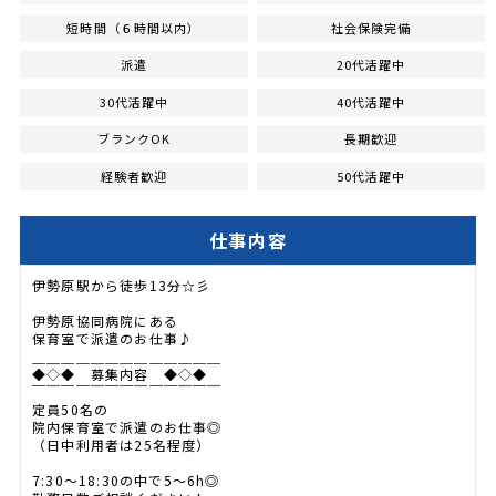
短時間（６時間以内）
社会保険完備
派遣
20代活躍中
30代活躍中
40代活躍中
ブランクOK
長期歓迎
経験者歓迎
50代活躍中
仕事内容
伊勢原駅から徒歩13分☆彡
伊勢原協同病院にある
保育室で派遣のお仕事♪
＿＿＿＿＿＿＿＿＿＿＿＿＿
◆◇◆ 募集内容 ◆◇◆
￣￣￣￣￣￣￣￣￣￣￣￣￣
定員50名の
院内保育室で派遣のお仕事◎
（日中利用者は25名程度）
7:30～18:30の中で5～6h◎