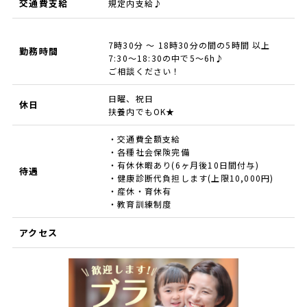
交通費支給
規定内支給♪
7時30分 ～ 18時30分の間の5時間 以上
勤務時間
7:30～18:30の中で5～6h♪
ご相談ください！
日曜、祝日
休日
扶養内でもOK★
・交通費全額支給
・各種社会保険完備
・有休休暇あり(6ヶ月後10日間付与)
待遇
・健康診断代負担します(上限10,000円)
・産休・育休有
・教育訓練制度
アクセス