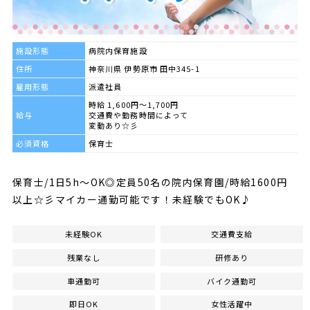
施設形態
病院内保育施設
住所
神奈川県 伊勢原市 田中345-1
雇用形態
派遣社員
時給 1,600円～1,700円
給与
交通費や勤務時間によって
変動あり☆彡
必須資格
保育士
保育士/1日5h～OK◎定員50名の院内保育園/時給1600円
以上☆彡マイカー通勤可能です！未経験でもOK♪
未経験OK
交通費支給
残業なし
研修あり
車通勤可
バイク通勤可
即日OK
女性活躍中