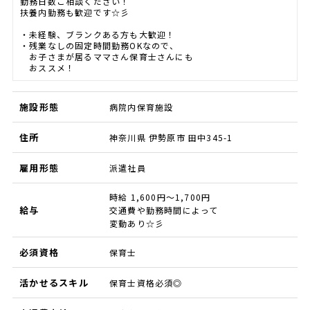
勤務日数ご相談ください！
扶養内勤務も歓迎です☆彡
・未経験、ブランクある方も大歓迎！
・残業なしの固定時間勤務OKなので、
お子さまが居るママさん保育士さんにも
おススメ！
施設形態
病院内保育施設
住所
神奈川県 伊勢原市 田中345-1
雇用形態
派遣社員
時給 1,600円～1,700円
給与
交通費や勤務時間によって
変動あり☆彡
必須資格
保育士
活かせるスキル
保育士資格必須◎