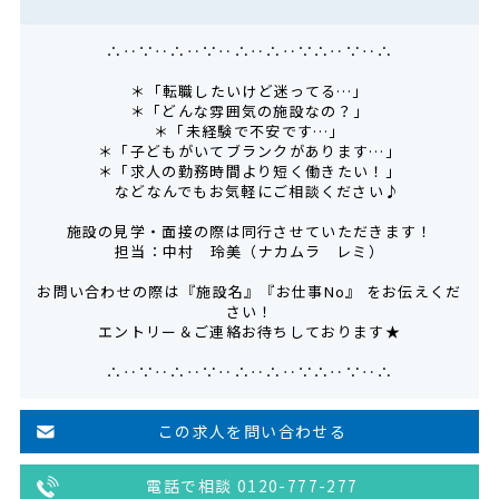
∴‥∵‥∴‥∵‥∴‥∴‥∵∴‥∵‥∴
＊「転職したいけど迷ってる…」
＊「どんな雰囲気の施設なの？」
＊「未経験で不安です…」
＊「子どもがいてブランクがあります…」
＊「求人の勤務時間より短く働きたい！」
などなんでもお気軽にご相談ください♪
施設の見学・面接の際は同行させていただきます！
担当：中村 玲美（ナカムラ レミ）
お問い合わせの際は『施設名』『お仕事No』 をお伝えくだ
さい！
エントリー＆ご連絡お待ちしております★
∴‥∵‥∴‥∵‥∴‥∴‥∵∴‥∵‥∴
この求人を問い合わせる
電話で相談 0120-777-277