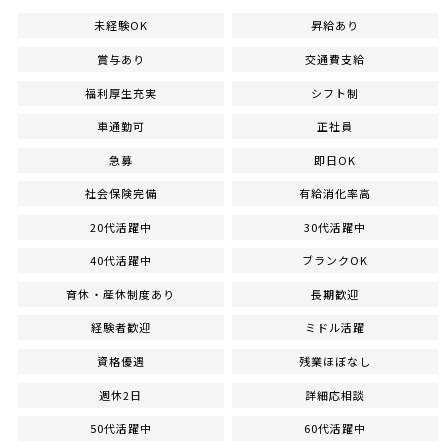
未経験OK
昇給あり
賞与あり
交通費支給
福利厚生充実
シフト制
車通勤可
正社員
急募
即日OK
社会保険完備
有給消化率高
20代活躍中
30代活躍中
40代活躍中
ブランクOK
育休・産休制度あり
長期歓迎
経験者歓迎
ミドル活躍
資格優遇
残業ほぼなし
週休2日
詳細応相談
50代活躍中
60代活躍中