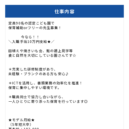
仕事内容
定員90名の認定こども園で
保育補助orフリーの先生募集！
今なら！！
＼入職手当10万円支給★／
田植えや焼きいも会、鮭の遡上見学等
食と自然を大切にしている園さんです☆
＊充実した研修制度があり、
未経験・ブランクのある方も安心♪
＊ICTを活用し、書類業務の効率化を推進！
保育に集中しやすい環境です。
＊職員同士で協力し合いながら、
一人ひとりに寄り添った保育を行っています◎
★モデル月給★
（5年短大卒）
基本給：182,000