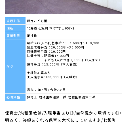
施設形態
認定こども園
住所
北海道 七飯町 本町7丁目657-2
雇用形態
正社員
月給 242,675円基本給：167,600円〜180,900
処遇改善手当：20,000円〜30,000円
特殊業務手当：10,000円
扶養手当：配偶者17,000円
子ども1人につき3,000円（3人まで）
住宅手当：15,000円（本人名義）
給与
★経験加算あり
★入職手当:100,000円（入職時）
賞与： 年2回 / 合計2ヶ月
必須資格
保育士 幼稚園教諭第一種 幼稚園教諭第二種
保育士/幼稚園教諭/入職手当あり◎/自然豊かな環境です◎/
明るく、笑顔あふれる保育を大切にしています♪/七飯町