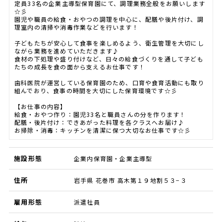
定員33名の企業主導型保育園にて、調理業務全般をお願いします
☆彡
園児や職員の給食・おやつの調理を中心に、配膳や後片付け、調
理室内の清掃や消毒作業などを行います！
子どもたちが安心して食事を楽しめるよう、衛生管理を大切にし
ながら業務を進めていただきます♪
食材の下処理や盛り付けなど、日々の給食づくりを通して子ども
たちの成長を食の面から支えるお仕事です！
歯科医院が運営している保育園のため、口育や食育活動にも取り
組んでおり、食事の時間を大切にした保育環境です☆彡
【お仕事の内容】
給食・おやつ作り：園児33名と職員さんの分を作ります！
配膳・後片付け：できあがった料理を各クラスへお届け♪
お掃除・消毒：キッチンを清潔に保つ大切なお仕事です☆彡
施設形態
企業内保育園・企業主導型
住所
岩手県 花巻市 高木第１９地割５３−３
雇用形態
派遣社員