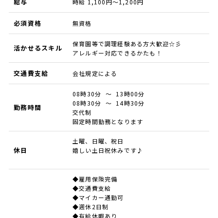
給与
時給 1,100円～1,200円
必須資格
無資格
保育園等で調理経験ある方大歓迎☆彡
活かせるスキル
アレルギー対応できるかたも！
交通費支給
会社規定による
08時30分 ～ 13時00分
08時30分 ～ 14時30分
勤務時間
交代制
固定時間勤務となります
土曜、日曜、祝日
休日
嬉しい土日祝休みです♪
◆雇用保険完備
◆交通費支給
◆マイカー通勤可
◆週休2日制
◆有給休暇あり