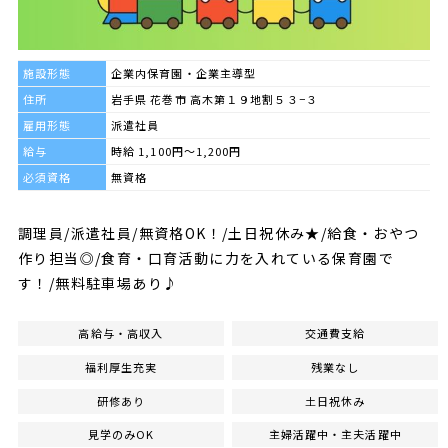
施設形態
企業内保育園・企業主導型
住所
岩手県 花巻市 高木第１９地割５３−３
雇用形態
派遣社員
給与
時給 1,100円～1,200円
必須資格
無資格
調理員/派遣社員/無資格OK！/土日祝休み★/給食・おやつ
作り担当◎/食育・口育活動に力を入れている保育園で
す！/無料駐車場あり♪
高給与・高収入
交通費支給
福利厚生充実
残業なし
研修あり
土日祝休み
見学のみOK
主婦活躍中・主夫活躍中