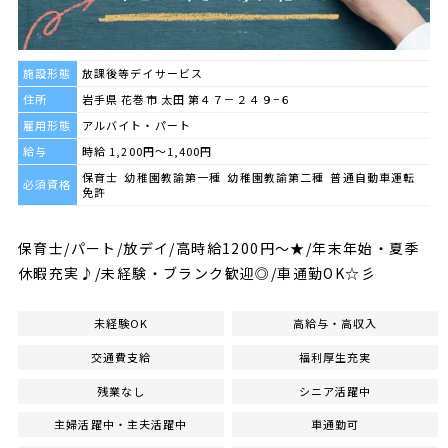
施設形態
放課後等デイサービス
住所
岩手県 花巻市 太田 第４７－２４９−６
雇用形態
アルバイト・パート
給与
時給 1,200円～1,400円
保育士 幼稚園教諭第一種 幼稚園教諭第二種 普通自動車運転
必須資格
免許
保育士/パート/放デイ/高時給1200円～★/年末年始・夏季
休暇充実♪/未経験・ブランク歓迎◎/車通勤OK☆彡
未経験OK
高給与・高収入
交通費支給
福利厚生充実
残業なし
シニア活躍中
主婦活躍中・主夫活躍中
車通勤可