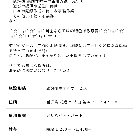
・放課後,長期休暇中の生活支援、見守り
・遊びの提供や送迎、同乗
・日々の記録作成、簡単な事務作業
・その他、不随する業務
など
+ﾟ☆ﾟ+｡+ﾟ☆ﾟ+｡+ﾟ当園ならではの特色ある療育+ﾟ☆ﾟ+｡+ﾟ☆ﾟ
+｡+ﾟ☆ﾟ++ﾟ☆ﾟ+｡+ﾟ☆ﾟ+
遊びやゲーム、工作やお絵描き、視線入力アートなど様々な活動
を行っています(^^)/
焦らず、急がず、ゆったりとした支援をしています♪
少しでも気になる方は、
お気軽にお問い合わせください♪
施設形態
放課後等デイサービス
住所
岩手県 花巻市 太田 第４７－２４９−６
雇用形態
アルバイト・パート
給与
時給 1,200円～1,400円