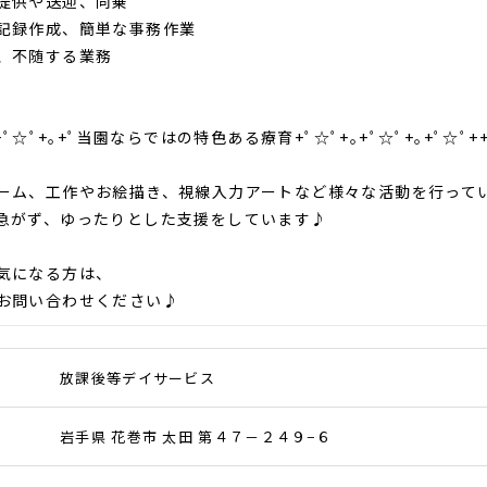
提供や送迎、同乗
記録作成、簡単な事務作業
、不随する業務
｡+ﾟ☆ﾟ+｡+ﾟ当園ならではの特色ある療育+ﾟ☆ﾟ+｡+ﾟ☆ﾟ+｡+ﾟ☆ﾟ++
ーム、工作やお絵描き、視線入力アートなど様々な活動を行っていま
急がず、ゆったりとした支援をしています♪
気になる方は、
お問い合わせください♪
放課後等デイサービス
岩手県 花巻市 太田 第４７－２４９−６