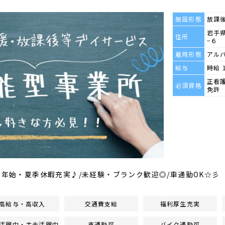
施設形態
放課
岩手県
住所
−６
雇用形態
アル
給与
時給 
正看
必須資格
免許
末年始・夏季休暇充実♪/未経験・ブランク歓迎◎/車通勤OK☆彡
高給与・高収入
交通費支給
福利厚生充実
活躍中・主夫活躍中
車通勤可
バイク通勤可