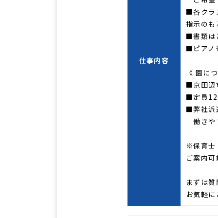
■各クラ
指示のも
■書類は
■ピアノ
仕事内容
《 園につ
■京田辺
■定員1
■弊社派
働きやす
※保育士
ご案内可
まずは質
お気軽に