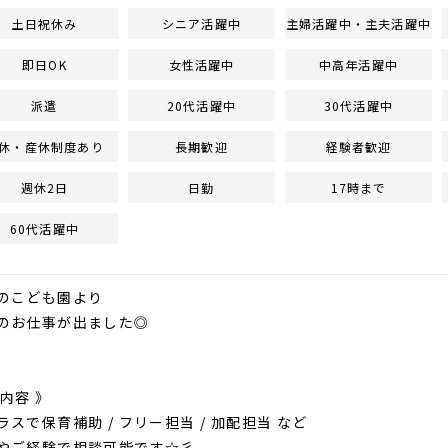
土日祝休み
シニア活躍中
主婦活躍中・主夫活躍中
即日OK
女性活躍中
中高年活躍中
派遣
20代活躍中
30代活躍中
休・産休制度あり
長期歓迎
経験者歓迎
週休2日
日勤
17時まで
60代活躍中
のこども園より
のお仕事が出ました◎
内容 》
スで保育補助 / フリー担当 / 加配担当 など
ご経験で相談可能です☆彡