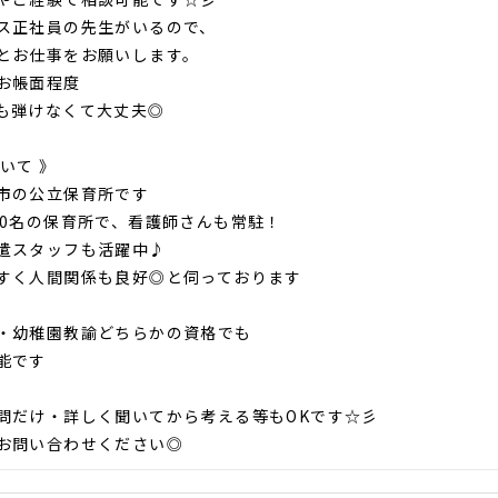
ス正社員の先生がいるので、
とお仕事をお願いします。
お帳面程度
も弾けなくて大丈夫◎
いて 》
市の公立保育所です
20名の保育所で、看護師さんも常駐！
遣スタッフも活躍中♪
く人間関係も良好◎と伺っております
・幼稚園教諭どちらかの資格でも
能です
問だけ・詳しく聞いてから考える等もOKです☆彡
お問い合わせください◎