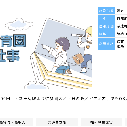
施設形態
認定
住所
京都府
雇用形態
派遣
給与
時給 
保育
必須資格
諭第
500円！／新田辺駅より徒歩圏内／平日のみ／ピアノ苦手でもO
高給与・高収入
交通費支給
福利厚生充実