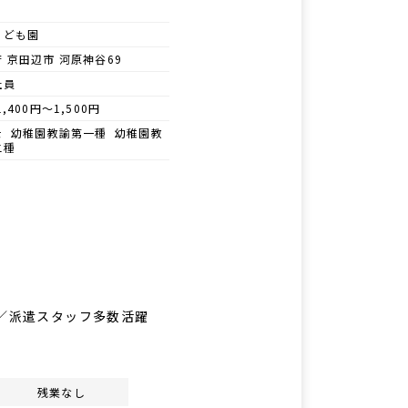
こども園
 京田辺市 河原神谷69
社員
1,400円～1,500円
士 幼稚園教諭第一種 幼稚園教
二種
K／派遣スタッフ多数活躍
残業なし